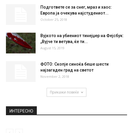
Подгответе се за снег, мраз и хаос:
Европа ја очекува најстудениот...
October 25, 2018
Вујкото на убиениот тинејџер на Фејсбук:
„Вујче ти ветува, ќе ти...
August 15, 2019
ФОТО: Скопје синоќа беше шести
најзагаден град на светот
November 2, 2018
Прикажи повеќе
ИНТЕРЕСНО