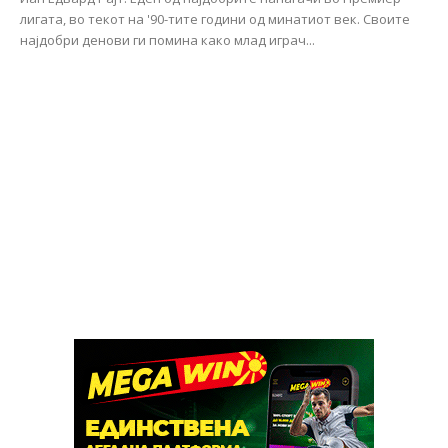
лигата, во текот на '90-тите години од минатиот век. Своите
најдобри денови ги помина како млад играч...