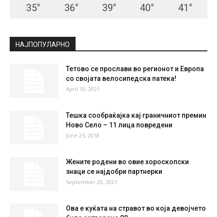
35
°
36
°
39
°
40
°
41
°
НАЈПОПУЛАРНО
Тетово се прослави во регионот и Европа
со својата велосипедска патека!
April 19, 2021
Тешка сообраќајка кај граничниот премин
Ново Село – 11 лица повредени
June 25, 2018
Жените родени во овие хороскопски
знаци се најдобри партнерки
September 20, 2021
Ова е куќата на стравот во која девојчето