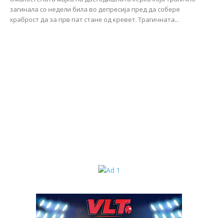
загинала со недели била во депресија пред да собере
храброст да за прв пат стане од кревет. Трагичната...