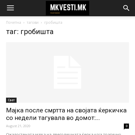
Почетна
тагови
гробишта
таг: гробишта
Свет
Мајка после смртта на својата ќеркичка
со недели тагувала во домот:...
August 21, 2020
0
Ожалостената мајка на двегодишната ќерка која трагично