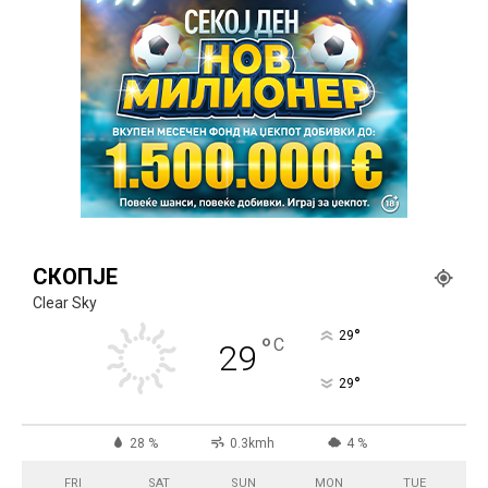
СКОПЈЕ
Clear Sky
°
29
°
C
29
°
29
28 %
0.3kmh
4 %
FRI
SAT
SUN
MON
TUE