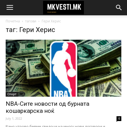
Почетна
тагови
Гери Херис
таг: Гери Херис
Спорт
NBA-Сите новости од бурната
кошаркарска ноќ
July 1, 2022
0
Рано утрово бевме сведоци на многу нови договори и