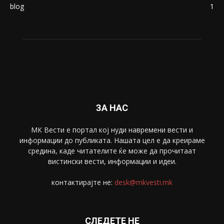
blog
1
ЗА НАС
МК Вести е портал коj нуди навремени вести и
информации до публиката. Нашата цел е да креираме
средина, каде читателите ќе може да прочитаат
вистински вести, информации и идеи.
контактирајте не:
desk@mkvesti.mk
СЛЕДЕТЕ НЕ