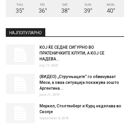
THU
FRI
SAT
SUN
MON
35
°
36
°
38
°
39
°
40
°
НАЈПОПУЛАРНО
КОЈ ЌЕ СЕДНЕ СИГУРНО ВО
ПРАТЕНИЧКИТЕ КЛУПИ, А КОЈ СЕ
НАДЕВА...
July 17, 2020
(ВИДЕО) „Стручњаците“ го обвинуваат
Меси, а оваа ситуација покажува зошто
Аргентина...
June 21, 2019
Меркел, Столтенберг и Курц неделава во
Скопје
September 4, 2018