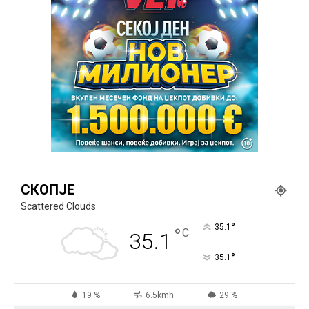
СКОПЈЕ
Scattered Clouds
°
35.1
°
C
35.1
°
35.1
19 %
6.5kmh
29 %