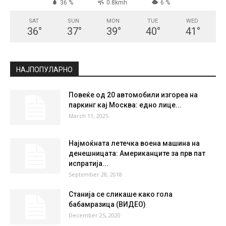
СКОПЈЕ
Clear Sky
°
29.6
°
C
29.6
°
29.6
36 %
0.8kmh
6 %
SAT
SUN
MON
TUE
WED
36
°
37
°
39
°
40
°
41
°
НАЈПОПУЛАРНО
Повеќе од 20 автомобили изгореа на
паркинг кај Москва: едно лице...