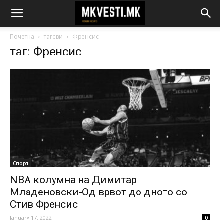
Почетна
тагови
Френсис
таг: Френсис
Спорт
NBA колумна на Димитар
Младеновски-Од врвот до дното со
Стив Френсис
January 17, 2022
0