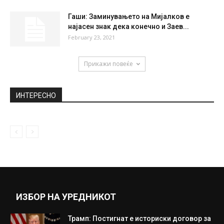
March 11, 2025
Најмоќната летечка воена машина на
денешницата: Американците за прв пат
испратија...
September 28, 2018
Станија се сликаше како гола
бабамразица (ВИДЕО)
December 25, 2020
Гаши: Заминувањето на Мијалков е
најасен знак дека конечно и Заев...
February 23, 2021
Прикажи повеќе
ИНТЕРЕСНО