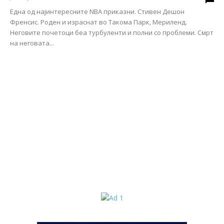
Една од најинтересните NBA приказни. Стивен Дешон
Френсис. Роден и израснат во Такома Парк, Мериленд.
Неговите почетоци беа турбуленти и полни со проблеми. Смрт
на неговата...