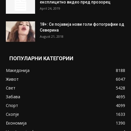
July 31, 2026
ПОПУЛАРНИ ОБЈАВИ
Претседателот на Мадагаскар: СЗО ни
Понуди 20 Милиони Долари Мито ако...
May 20, 2020
Снимена двојка во Скопје над банка во
експлицитно видео пред прозорец
April 24, 2019
18+: Се појавија нови голи фотографии од
Северина
August 21, 2018
ПОПУЛАРНИ КАТЕГОРИИ