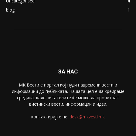
Македонија
8188
Живот
6047
Свет
5428
Забава
4695
Спорт
4099
Скопје
1633
Економија
1390
Uncategorised
4
blog
1