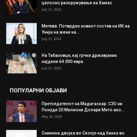
ИЗБОР НА УРЕДНИКОТ
Трамп: Постигнат е историски договор за
целосно разоружување на Хамас
July 31, 2026
Митева: Потврден новиот состав на ИК на
Унија на жени на...
July 31, 2026
На Табановце, кај грчки државјанин
најдени 64.000 евра