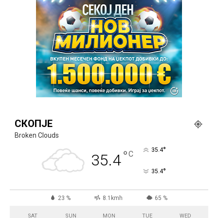
СКОПЈЕ
Broken Clouds
°
35.4
°
C
35.4
°
35.4
23 %
8.1kmh
65 %
SAT
SUN
MON
TUE
WED