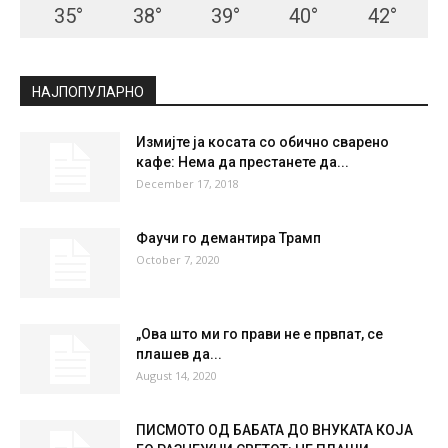
35
°
38
°
39
°
40
°
42
°
НАЈПОПУЛАРНО
Измијте ја косата со обично сварено
кафе: Нема да престанете да...
December 17, 2018
Фаучи го демантира Трамп
October 7, 2020
„Ова што ми го прави не е првпат, се
плашев да...
August 14, 2020
ПИСМОТО ОД БАБАТА ДО ВНУКАТА КОЈА