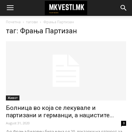
Почетна
тагови
Фрања Партизан
таг: Фрања Партизан
Живот
Болница во која се лекувале и
партизани и германци, а нацистите...
August 31, 2020
0
Д-р Фрања Бидовец била една од 20. докторки на отпорот за