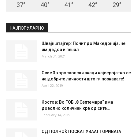
37
°
40
°
41
°
42
°
29
°
НАЈПОПУЛАРНО
Швајнштајгер: Почит до Македонија, не
им дадоа и пенал
March 31, 2021
Овие 3 хороскопски знаци најверојатно се
најдобрите личности што ги познавате!
April 22, 2019
Костов: Во ГОБ „8 Септември“ има
доволно количини крв од сите...
February 14, 2019
ОД ПОЛНОЌ ПОСКАПУВААТ ГОРИВАТА