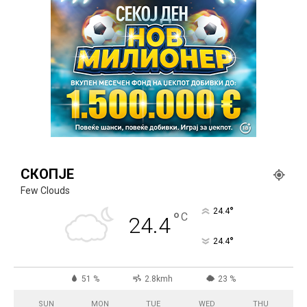
СКОПЈЕ
Few Clouds
°
24.4
°
C
24.4
°
24.4
51 %
2.8kmh
23 %
SUN
MON
TUE
WED
THU