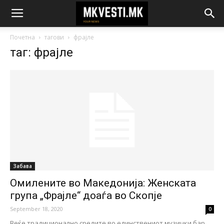
Почетна
тагови
фрајле
таг: фрајле
Забава
Омилените во Македонија: Женската
група „Фрајле“ доаѓа во Скопје
September 18, 2020
0
Веќе традиционално средите во единствениот музички бар