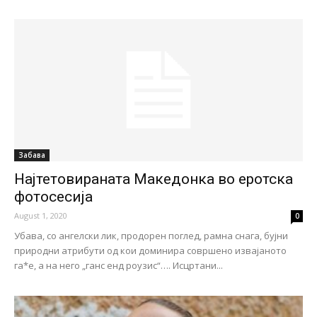
Забава
Најтетовираната Македонка во еротска
фотосесија
August 1, 2020
0
Убава, со ангелски лик, продорен поглед, рамна снага, бујни
природни атрибути од кои доминира совршено извајаното
га*е, а на него „ганс енд роузис“…. Исцртани...