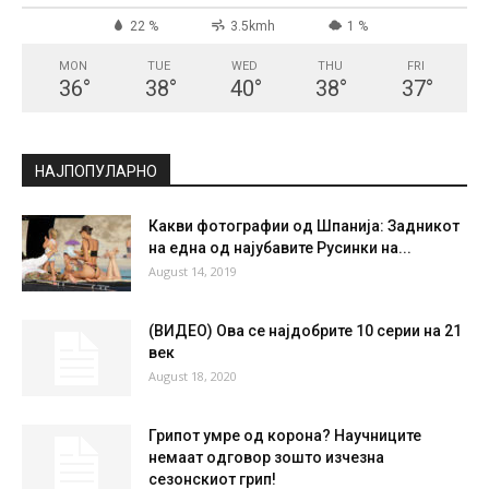
22 %
3.5kmh
1 %
MON
TUE
WED
THU
FRI
36
°
38
°
40
°
38
°
37
°
НАЈПОПУЛАРНО
Какви фотографии од Шпанија: Задникот
на една од најубавите Русинки на...
August 14, 2019
(ВИДЕО) Ова се најдобрите 10 серии на 21
век
August 18, 2020
Грипот умре од корона? Научниците
немаат одговор зошто изчезна
сезонскиот грип!