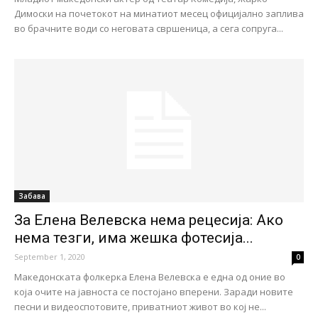
Димоски на почетокот на минатиот месец официјално заплива
во брачните води со неговата свршеница, а сега сопруга...
Забава
За Елена Велевска нема рецесија: Ако
нема тезги, има жешка фотесија...
September 1, 2020
0
Македонската фолкерка Елена Велевска е една од оние во
која очите на јавноста се постојано вперени. Заради новите
песни и видеоспотовите, приватниот живот во кој не...