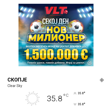
СКОПЈЕ
Clear Sky
°
35.8
°
C
35.8
°
35.8