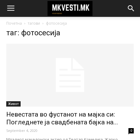
Почетна
тагови
фотосесија
таг: фотосесија
Живот
Невестата во фустанот на мајка си:
Погледнете ја свадбената бајка на...
September 4, 2020
0
Младиот македонски актер од Театар Комедија, Жарко