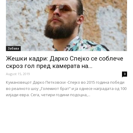
Забава
Жешки кадри: Дарко Спејко се соблече
скроз гол пред камерата на...
August 15, 2019
0
Кумановецот Дарко Петковски -Спејко во 2015 година победи
во реалното шоу „Големиот брат“ и ја однесе наградата од 100
илјади евра. Сега, четири години подоцна,...