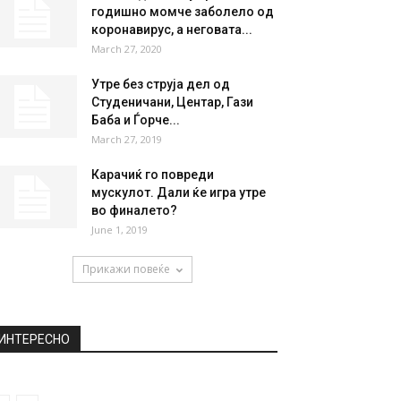
годишно момче заболело од
коронавирус, а неговата...
March 27, 2020
Утре без струја дел од
Студеничани, Центар, Гази
Баба и Ѓорче...
March 27, 2019
Карачиќ го повреди
мускулот. Дали ќе игра утре
во финалето?
June 1, 2019
Прикажи повеќе
ИНТЕРЕСНО