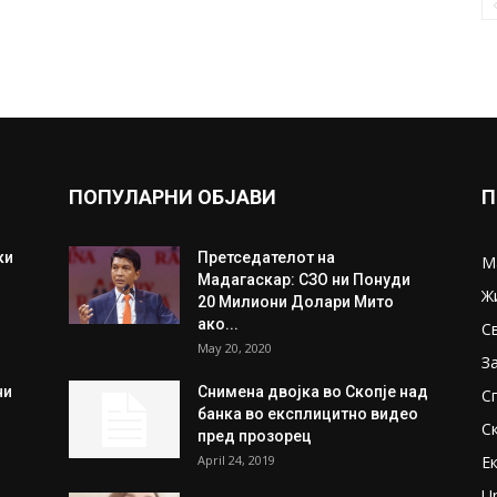
ПОПУЛАРНИ ОБЈАВИ
П
ки
Претседателот на
М
Мадагаскар: СЗО ни Понуди
Ж
20 Милиони Долари Мито
ако...
С
May 20, 2020
З
ни
Снимена двојка во Скопје над
С
банка во експлицитно видео
С
пред прозорец
April 24, 2019
Е
U