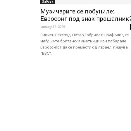
Забава
Музичарите се побуниле:
Евросонг под знак прашалник
January 31, 2019
Вивиен Вествуд, Питер Габриел и Волф Алис, се
меѓу 50-те британски уметници кои побарале
Евросонгот да се премести од Израел, пишува
"BBC".