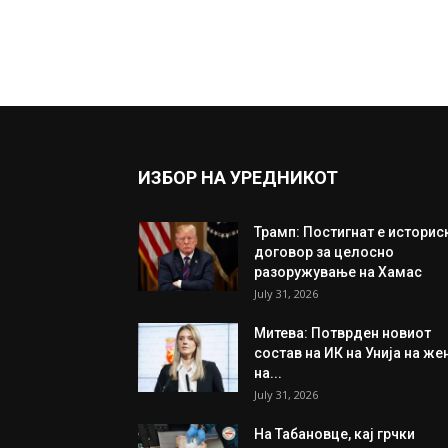
ИЗБОР НА УРЕДНИКОТ
Трамп: Постигнат е историс
договор за целосно
разоружување на Хамас
July 31, 2026
Митева: Потврден новиот
состав на ИК на Унија на же
на...
July 31, 2026
На Табановце, кај грчки