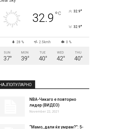
Clear Sky
°
32.9
°
C
32.9
°
32.9
28 %
2.5kmh
0 %
SUN
MON
TUE
WED
THU
37
°
39
°
40
°
42
°
40
°
НАЈПОПУЛАРНО
NBA-Чикаго е повторно
лидер (ВИДЕО)
November 22, 2021
“Мамо, дали ќе умрам?”: 5-