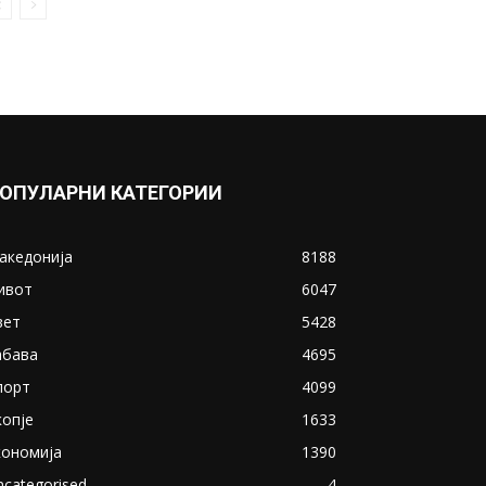
ОПУЛАРНИ КАТЕГОРИИ
акедонија
8188
ивот
6047
вет
5428
абава
4695
порт
4099
копје
1633
кономија
1390
ncategorised
4