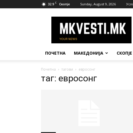
C
32.9
Sunday, August 9, 2026
Усл
Скопје
МК
Вести
ПОЧЕТНА
МАКЕДОНИЈА
СКОПЈЕ
Почетна
тагови
евросонг
таг: евросонг