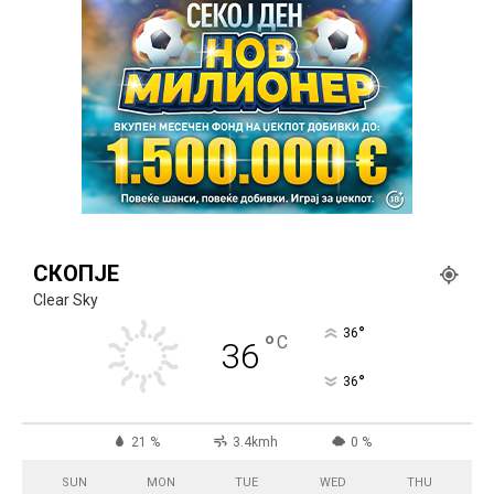
СКОПЈЕ
Clear Sky
°
36
°
C
36
°
36
21 %
3.4kmh
0 %
SUN
MON
TUE
WED
THU