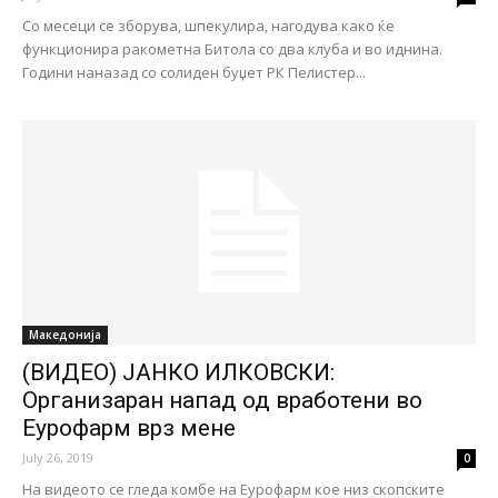
Со месеци се зборува, шпекулира, нагодува како ќе
функционира ракометна Битола со два клуба и во иднина.
Години наназад со солиден буџет РК Пелистер...
Македонија
(ВИДЕО) ЈАНКО ИЛКОВСКИ:
Организаран напад од вработени во
Еурофарм врз мене
July 26, 2019
0
На видеото се гледа комбе на Еурофарм кое низ скопските