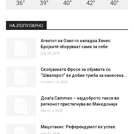
36
°
39
°
40
°
42
°
40
°
НАЈПОПУЛАРНО
Агентот на Озил го нападна Хенес:
Бројките зборуваат сами за себе
July 24, 2018
Скопјанката Фросе за објавата со
“Швалерот” ќе добие тужба за нанесена...
October 15, 2020
Доаѓа Cammeo – најдоброто такси во
регионот пристигнува во Македонија
March 6, 2020
Мицотакис: Референдумот ќе успее
July 21, 2018