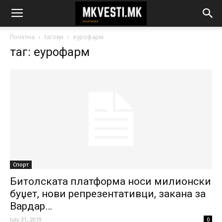
Почетна
тагови
еурофарм
таг: еурофарм
Спорт
Битолската платформа носи милионски
буџет, нови репрезентативци, закана за
Вардар…
July 31, 2019
0