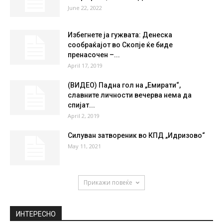
June 22, 2022
Избегнете ја гужвата: Денеска
сообраќајот во Скопје ќе биде
пренасочен –...
April 17, 2019
(ВИДЕО) Падна гол на „Емирати“,
славните личности вечерва нема да
спијат...
April 2, 2019
Силуван затвореник во КПД „Идризово“
May 11, 2021
Прикажи повеќе
ИНТЕРЕСНО