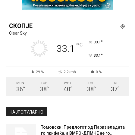
СКОПЈЕ
Clear Sky
°
33.1
°
C
33.1
°
33.1
29 %
2.2kmh
0 %
MON
TUE
WED
THU
FRI
36
°
38
°
40
°
38
°
37
°
НАЈПОПУЛАРНО
Томовски: Предлогот од Париз владата
го прифаќа, а ВМРО-ДПМНЕ не го...