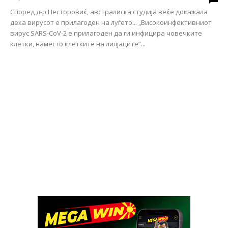
Според д-р Несторовиќ, австралиска студија веќе докажала
дека вирусот е прилагоден на луѓето... „Високоинфективниот
вирус SARS-CoV-2 е прилагоден да ги инфицира човечките
клетки, наместо клетките на лилјаците“...