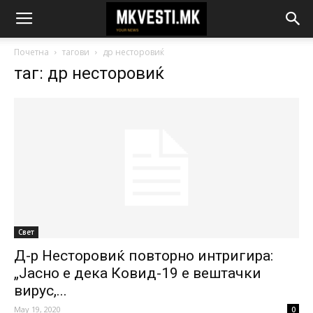
Почетна
тагови
др несторовиќ
таг: др несторовиќ
Свет
Д-р Несторовиќ повторно интригира:
„Јасно е дека Ковид-19 е вештачки
вирус,...
May 19, 2020
0