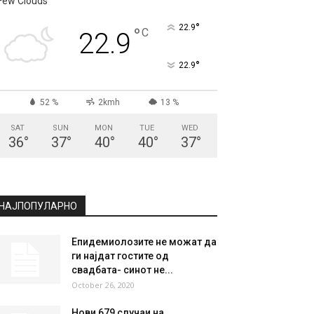
Few Clouds
°
22.9
°
C
22.9
°
22.9
52 %
2kmh
13 %
SAT
SUN
MON
TUE
WED
36
°
37
°
40
°
40
°
37
°
НАЈПОПУЛАРНО
Епидемиолозите не можат да
ги најдат гостите од
свадбата- синот не...
October 26, 2020
Нови 679 случаи на