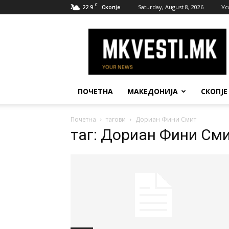
C
22.9
Saturday, August 8, 2026
Ус
Скопје
МК
Вести
ПОЧЕТНА
МАКЕДОНИЈА
СКОПЈЕ
Почетна
тагови
Дориан Фини Смит
таг: Дориан Фини См