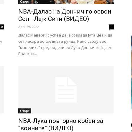
Спорт
NBA-Далас на Дончич го освои
Солт Лејк Сити (ВИДЕО)
April 29, 2022
0
0
Далас Маверикс успеа да ја совлада Јута Џез и да
и
се пласира во следната рунда. Рано сабајлево,
"маверикс" предводени од Лука Дончич и Џејлен
Брансон...
Спорт
NBA-Лука повторно кобен за
“воините” (ВИДЕО)