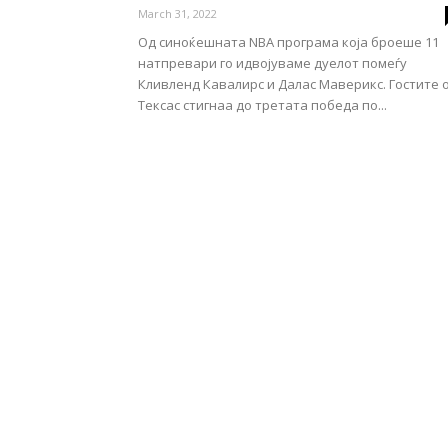
March 31, 2022
Од синоќешната NBA програма која броеше 11
натпревари го идвојуваме дуелот помеѓу
Кливленд Кавалирс и Далас Маверикс. Гостите 
Тексас стигнаа до третата победа по...