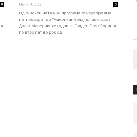
March 4, 2022
0
0
Од синоќешната NBA програма го издвојуваме
натпреварот во "Американ Ерлајнс" центарот.
од
Далас Маверикс се судри со Голден Стејт Вориорс
по втор пат во рок од...