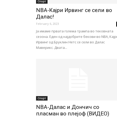
Спорт
NBA-Кајри Ирвинг се сели во
Далас!
February 6, 2023
Ја имаме првата голема трампа во тековната
сезона. Еден од најдобрите бекови во NBA, Кајр
Ирвинг од Бруклин Нетс се сели во Далас
Маверикс. Двата...
Спорт
NBA-Далас и Дончич со
пласман во плејоф (ВИДЕО)