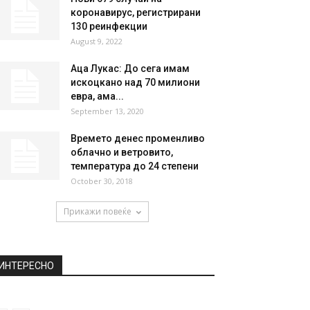
коронавирус, регистрирани
130 реинфекции
August 9, 2022
Аца Лукас: До сега имам
искоцкано над 70 милиони
евра, ама...
September 13, 2020
Времето денес променливо
облачно и ветровито,
температура до 24 степени
October 30, 2018
Прикажи повеќе
ИНТЕРЕСНО