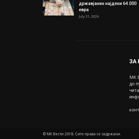
државјанин најдени 64.000
евра
July 31, 2026
ЗА
МК В
до п
чита
инфо
конт
© МК Вести 2018. Сите права се задржани.