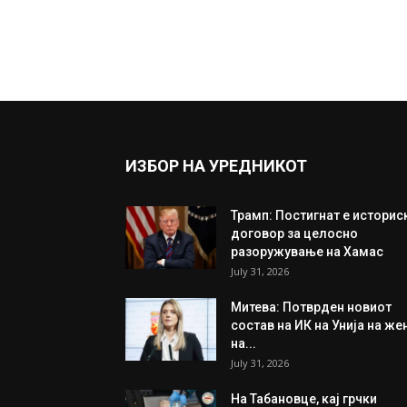
ИЗБОР НА УРЕДНИКОТ
Трамп: Постигнат е историс
договор за целосно
разоружување на Хамас
July 31, 2026
Митева: Потврден новиот
состав на ИК на Унија на же
на...
July 31, 2026
На Табановце, кај грчки