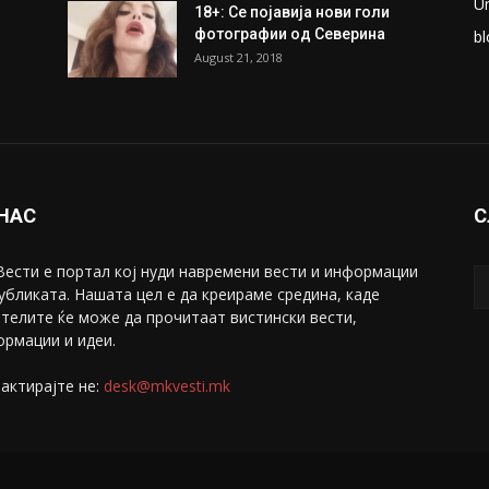
U
18+: Се појавија нови голи
фотографии од Северина
bl
August 21, 2018
 НАС
С
ести е портал коj нуди навремени вести и информации
убликата. Нашата цел е да креираме средина, каде
телите ќе може да прочитаат вистински вести,
рмации и идеи.
актирајте не:
desk@mkvesti.mk