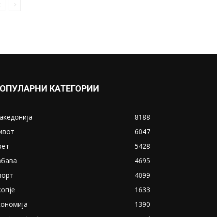
ОПУЛАРНИ КАТЕГОРИИ
акедонија
8188
ивот
6047
вет
5428
абава
4695
порт
4099
копје
1633
кономија
1390