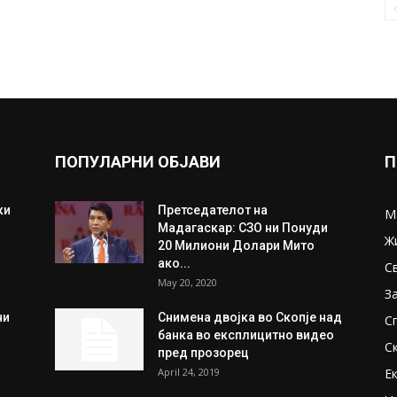
ПОПУЛАРНИ ОБЈАВИ
П
ки
Претседателот на
М
Мадагаскар: СЗО ни Понуди
Ж
20 Милиони Долари Мито
ако...
С
May 20, 2020
З
ни
Снимена двојка во Скопје над
С
банка во експлицитно видео
С
пред прозорец
April 24, 2019
Е