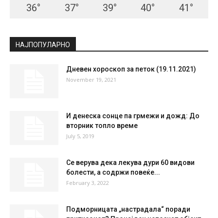
36
°
37
°
39
°
40
°
41
°
НАЈПОПУЛАРНО
Дневен хороскоп за петок (19.11.2021)
November 19, 2021
И денеска сонце па грмежи и дожд: До
вторник топло време
July 5, 2019
Се верува дека лекува дури 60 видови
болести, а содржи повеќе...
February 3, 2022
Подморницата „настрадала“ поради