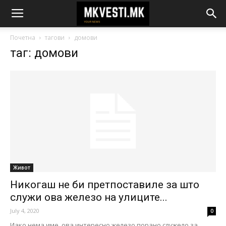
Почетна
тагови
домови
таг: домови
Живот
Никогаш не би претпоставиле за што
служи ова железо на улиците...
July 4, 2020
0
Иако нема име, ова интересно железо порано служело за