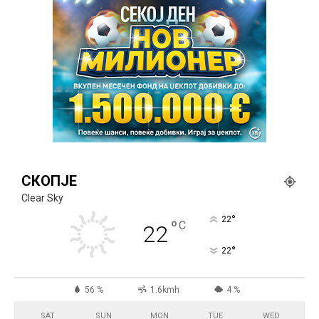
СКОПЈЕ
Clear Sky
°
22
°
C
22
°
22
56 %
1.6kmh
4 %
SAT
SUN
MON
TUE
WED