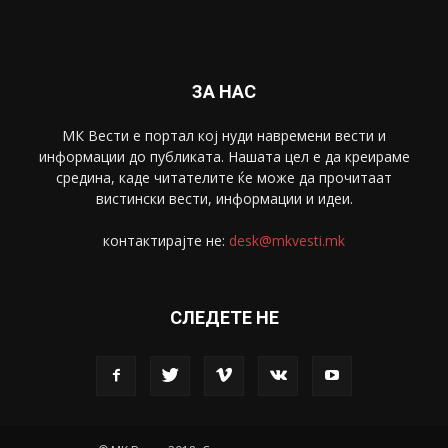
Спорт
4099
Скопје
1633
Економија
1390
Uncategorised
4
blog
1
ЗА НАС
МК Вести е портал коj нуди навремени вести и
информации до публиката. Нашата цел е да креираме
средина, каде читателите ќе може да прочитаат
вистински вести, информации и идеи.