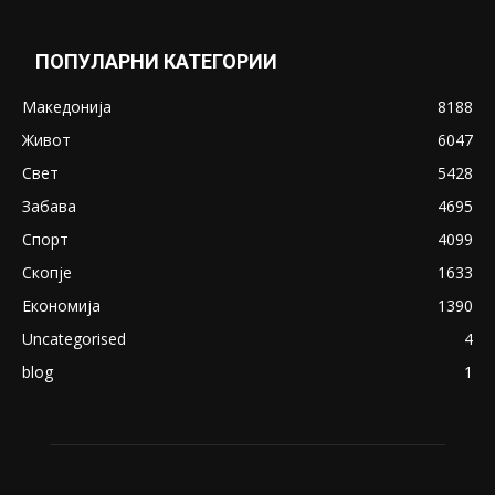
Понуди 20 Милиони Долари Мито ако...
May 20, 2020
Снимена двојка во Скопје над банка во
експлицитно видео пред прозорец
April 24, 2019
18+: Се појавија нови голи фотографии од
Северина
August 21, 2018
ПОПУЛАРНИ КАТЕГОРИИ
Македонија
8188
Живот
6047
Свет
5428
Забава
4695