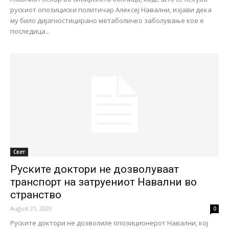
рускиот опозициски политичар Алексеј Навални, изјави дека
му било дијагностицирано метаболичко заболување кое е
последица...
Свет
Руските доктори нe дозволуваат
транспорт на затруениот Навални во
странство
August 21, 2020
0
Руските доктори не дозволиле опозиционерот Навални, кој