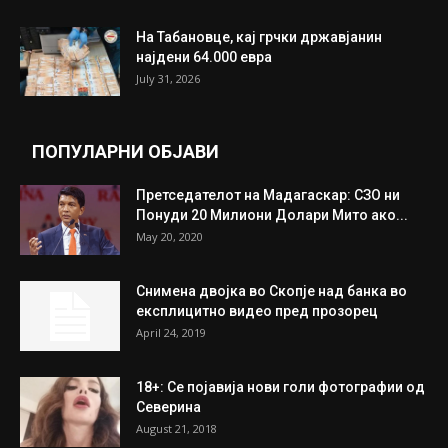
ИЗБОР НА УРЕДНИКОТ
Трамп: Постигнат е историски договор за
целосно разоружување на Хамас
July 31, 2026
Митева: Потврден новиот состав на ИК на
Унија на жени на...
July 31, 2026
На Табановце, кај грчки државјанин
најдени 64.000 евра
July 31, 2026
ПОПУЛАРНИ ОБЈАВИ
Претседателот на Мадагаскар: СЗО ни