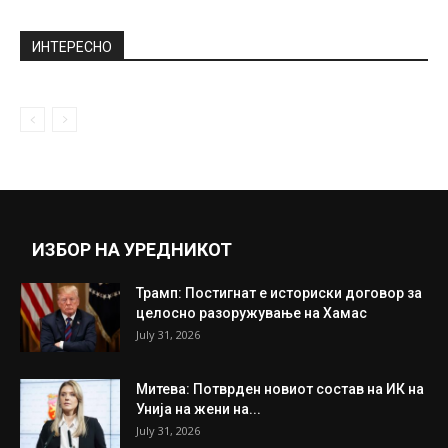
Научниците пронашле начин како да се
намали ризикот од заразување со...
December 18, 2020
Ова е причината зошто судот и го
одземал синот на Северина
December 2, 2019
Прикажи повеќе
ИНТЕРЕСНО