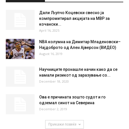
°
C
27.5
°
27.5
40 %
2kmh
25 %
SAT
SUN
MON
TUE
WED
27
°
37
°
40
°
41
°
41
°
НАЈПОПУЛАРНО
Дали Љупчо Коцевски свесно ја
компромитирал акцијата на МВР за
кочански...
April 16, 2025
NBA колумна на Димитар Младеновски–
Најдоброто од Ален Ајверсон (ВИДЕО)
August 16, 2019