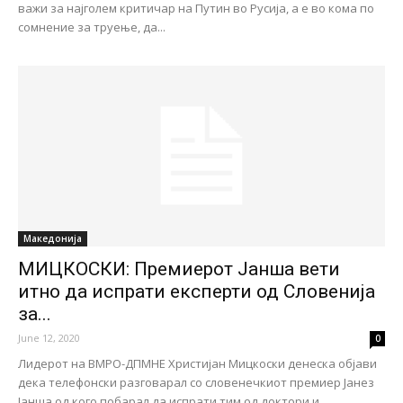
важи за најголем критичар на Путин во Русија, a е во кома по
сомнение за труење, да...
Македонија
МИЦКОСКИ: Премиерот Јанша вети
итно да испрати експерти од Словенија
за...
June 12, 2020
0
Лидерот на ВМРО-ДПМНЕ Христијан Мицкоски денеска објави
дека телефонски разговарал со словенечкиот премиер Јанез
Јанша од кого побарал да испрати тим од доктори и...