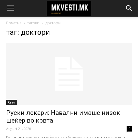
Почетна
тагови
доктори
таг: доктори
Свет
Руски лекари: Навални имаше низок
шеќер во крвта
August 21, 2020
0
Главниот лекар во сибирската болница, каде што се лекува