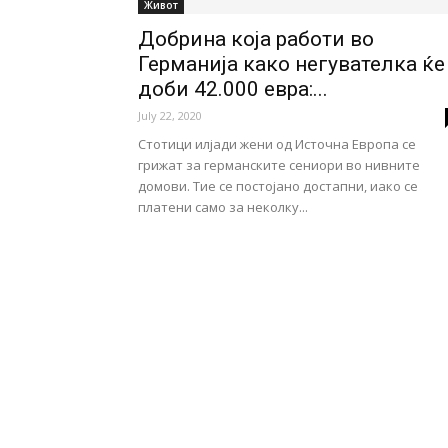
Живот
Добрина која работи во
Германија како негувателка ќе
доби 42.000 евра:...
July 22, 2020
Стотици илјади жени од Источна Европа се
грижат за германските сениори во нивните
домови. Тие се постојано достапни, иако се
платени само за неколку...