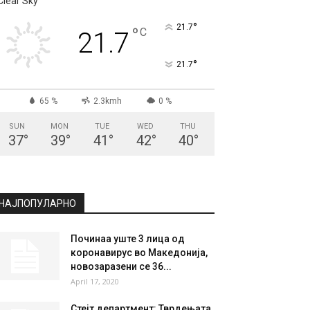
СКОПЈЕ
Clear Sky
°
21.7
°
C
21.7
°
21.7
65 %
2.3kmh
0 %
SUN
MON
TUE
WED
THU
37
°
39
°
41
°
42
°
40
°