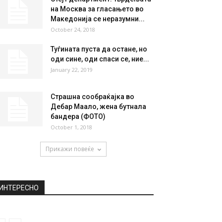
НАЈПОПУЛАРНО
Починаа уште 3 лица од
коронавирус во Македонија,
новозаразени се 36...
April 17, 2020
Стејт департмент: Тврдењата
на Москва за гласањето во
Македонија се неразумни...
October 24, 2018
Туѓината пуста да остане, но
оди сине, оди спаси се, ние...
January 22, 2019
Страшна сообраќајка во