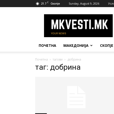
C
21.7
Sunday, August 9, 2026
Усл
Скопје
МК
Вести
ПОЧЕТНА
МАКЕДОНИЈА
СКОПЈЕ
Почетна
тагови
добрина
таг: добрина