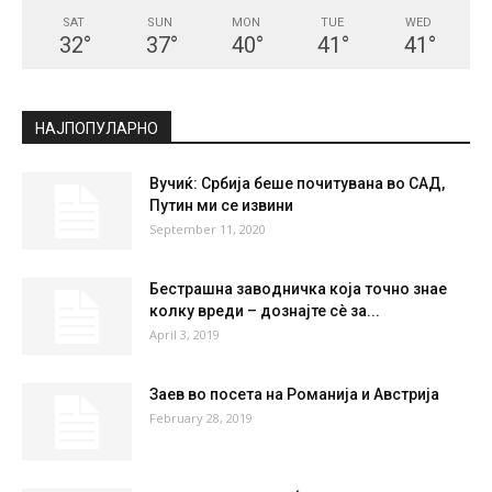
SAT
SUN
MON
TUE
WED
32
°
37
°
40
°
41
°
41
°
НАЈПОПУЛАРНО
Вучиќ: Србија беше почитувана во САД,
Путин ми се извини
September 11, 2020
Бестрашна заводничка која точно знае
колку вреди – дознајте сè за...
April 3, 2019
Заев во посета на Романија и Австрија
February 28, 2019