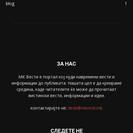
blog
1
ЗА НАС
МК Вести е портал коj нуди навремени вести и
информации до публиката. Нашата цел е да креираме
средина, каде читателите ќе може да прочитаат
вистински вести, информации и идеи.
контактирајте не:
desk@mkvesti.mk
СЛЕДЕТЕ НЕ