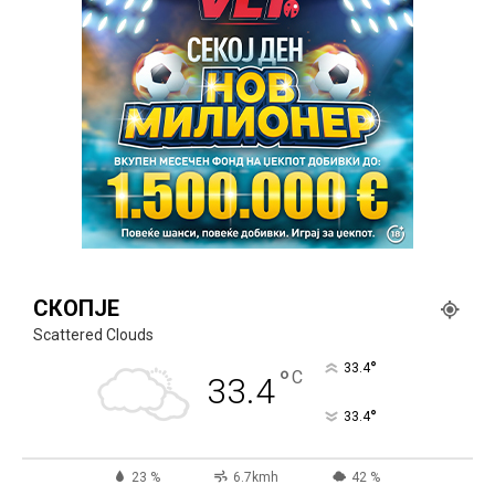
СКОПЈЕ
Scattered Clouds
°
33.4
°
C
33.4
°
33.4
23 %
6.7kmh
42 %