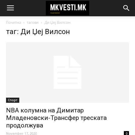
Почетна
тагови
Ди Џеј Вилсон
таг: Ди Џеј Вилсон
Спорт
NBA колумна на Димитар
Младеновски-Трансфер треската
продолжува
November 17, 2020
0