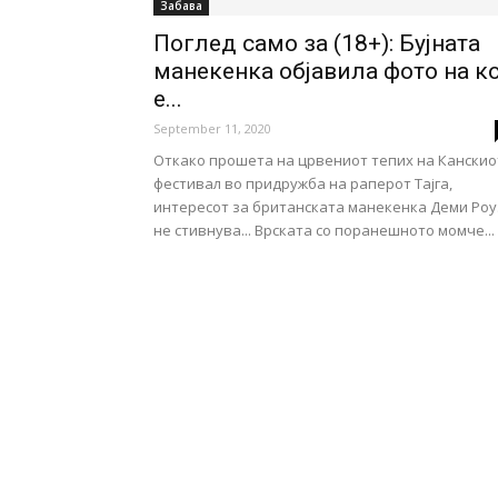
Забава
Поглед само за (18+): Бујната
манекенка објавила фото на к
е...
September 11, 2020
Откако прошета на црвениот тепих на Канскио
фестивал во придружба на раперот Тајга,
интересот за британската манекенка Деми Роу
не стивнува... Врската со поранешното момче...