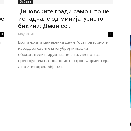
Забава
Џиновските гради само што не
ое
испаднале од минијатурното
бикини: Деми со...
May 28, 2019
0
0
т
Британската манекенка Деми Роуз повторно ги
израдува своите многубројни машки
з
обожаватели ширум планетата. Имено, таа
престојувала на шпанскиот остров Форментера,
а на Инстаграм објавила...