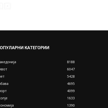
Paзрешена Нора Шаќири од
функцијата директор во
Театар Комедија
November 24, 2021
Прикажи повеќе
ИНТЕРЕСНО
ОПУЛАРНИ КАТЕГОРИИ