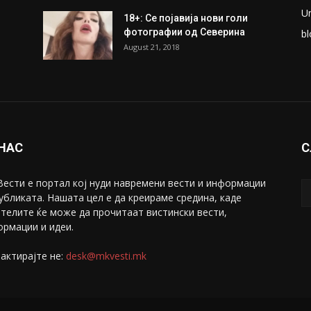
ки
Претседателот на
М
Мадагаскар: СЗО ни Понуди
Ж
20 Милиони Долари Мито
ако...
С
May 20, 2020
З
ни
Снимена двојка во Скопје над
С
банка во експлицитно видео
С
пред прозорец
April 24, 2019
Е
U
18+: Се појавија нови голи
фотографии од Северина
bl
August 21, 2018
 НАС
С