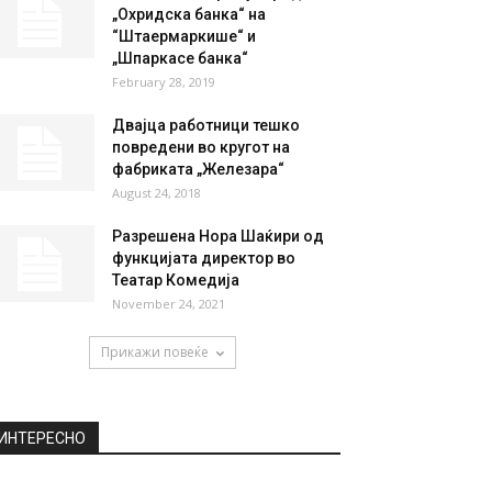
НАЈПОПУЛАРНО
(ВИДЕО) Катица однесена во
СЈО
August 21, 2019
Сосиете женерал ја продава
„Охридска банка“ на
“Штаермаркише“ и
„Шпаркасе банка“
February 28, 2019
Двајца работници тешко
повредени во кругот на
фабриката „Железара“
August 24, 2018