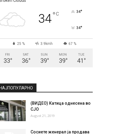
СКОПЈЕ
Broken Clouds
°
34
°
C
34
°
34
25 %
3.9kmh
67 %
FRI
SAT
SUN
MON
TUE
33
°
36
°
39
°
39
°
41
°