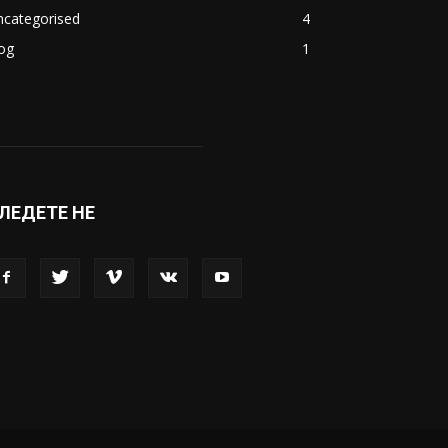
акедонија
8188
ивот
6047
вет
5428
абава
4695
порт
4099
копје
1633
кономија
1390
ncategorised
4
og
1
ЛЕДЕТЕ НЕ