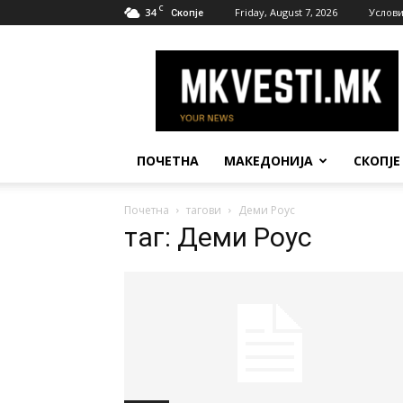
C
34
Friday, August 7, 2026
Услови
Скопје
МК
Вести
ПОЧЕТНА
МАКЕДОНИЈА
СКОПЈЕ
Почетна
тагови
Деми Роус
таг: Деми Роус