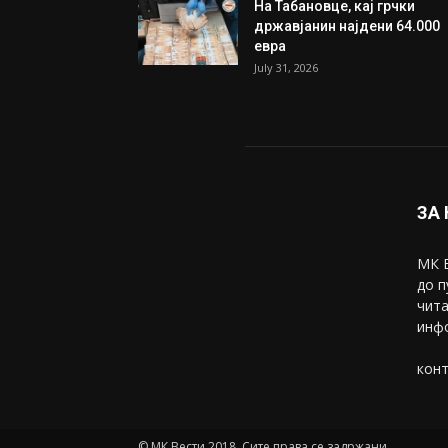
Трамп: Постигнат е историс
договор за целосно
разоружување на Хамас
July 31, 2026
Митева: Потврден новиот
состав на ИК на Унија на же
на...
July 31, 2026
На Табановце, кај грчки
државјанин најдени 64.000
евра
July 31, 2026
ЗА