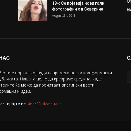
U
18+: Се појавија нови голи
фотографии од Северина
bl
August 21, 2018
 НАС
С
ести е портал коj нуди навремени вести и информации
убликата. Нашата цел е да креираме средина, каде
телите ќе може да прочитаат вистински вести,
рмации и идеи.
актирајте не:
desk@mkvesti.mk