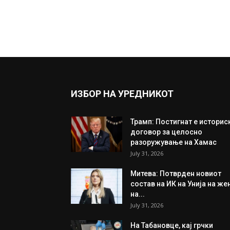
ИЗБОР НА УРЕДНИКОТ
Трамп: Постигнат е историс
договор за целосно
разоружување на Хамас
July 31, 2026
Митева: Потврден новиот
состав на ИК на Унија на же
на...
July 31, 2026
На Табановце, кај грчки