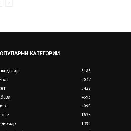
ОПУЛАРНИ КАТЕГОРИИ
акедонија
8188
ивот
6047
вет
5428
абава
4695
порт
4099
копје
1633
кономија
1390