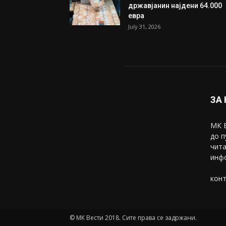
државјанин најдени 64.000
евра
July 31, 2026
ЗА
МК В
до п
чита
инфо
конт
© МК Вести 2018. Сите права се задржани.