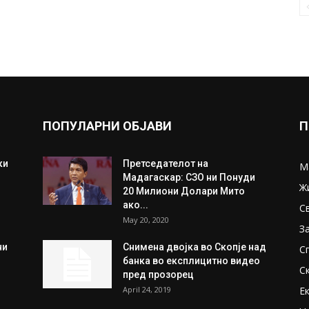
ПОПУЛАРНИ ОБЈАВИ
П
ки
Претседателот на
М
Мадагаскар: СЗО ни Понуди
Ж
20 Милиони Долари Мито
ако...
С
May 20, 2020
З
ни
Снимена двојка во Скопје над
С
банка во експлицитно видео
С
пред прозорец
April 24, 2019
Е