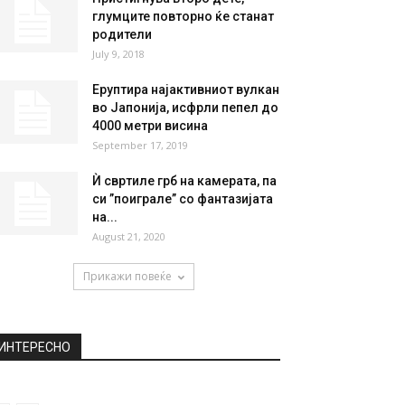
глумците повторно ќе станат
родители
July 9, 2018
Еруптира најактивниот вулкан
во Јапонија, исфрли пепел до
4000 метри висина
September 17, 2019
Ѝ свртиле грб на камерата, па
си ”поиграле” со фантазијата
на...
August 21, 2020
Прикажи повеќе
ИНТЕРЕСНО