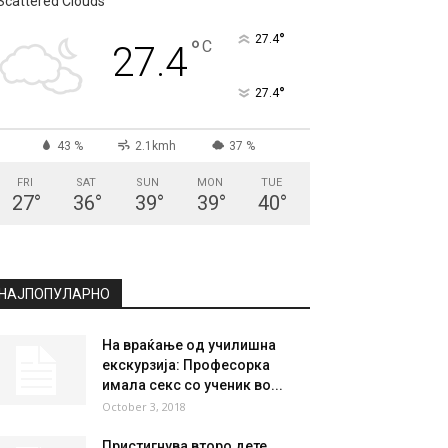
Scattered Clouds
°
27.4
°
C
27.4
°
27.4
43 %
2.1kmh
37 %
FRI
SAT
SUN
MON
TUE
27
°
36
°
39
°
39
°
40
°
НАЈПОПУЛАРНО
На враќање од училишна
екскурзија: Професорка
имала секс со ученик во...
October 3, 2018
Пристигнува второ дете,