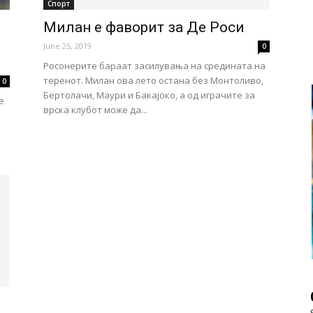
Спорт
Милан е фаворит за Де Роси
June 25, 2019
0
Росонерите бараат засилувања на средината на
теренот. Милан ова лето остана без Монтоливо,
0
Бертолачи, Маури и Бакајоко, а од играчите за
е
врска клубот може да...