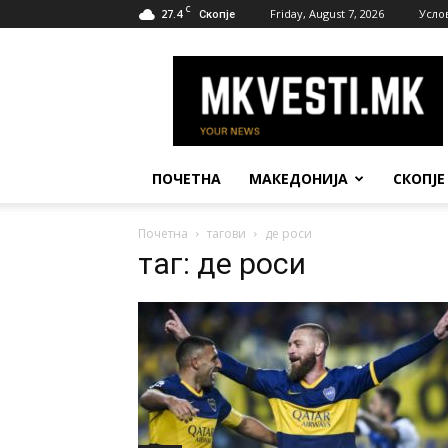
C
27.4
Friday, August 7, 2026
Усло
Скопје
МК
Вести
ПОЧЕТНА
МАКЕДОНИЈА
СКОПЈЕ
Почетна
тагови
де роси
таг: де роси