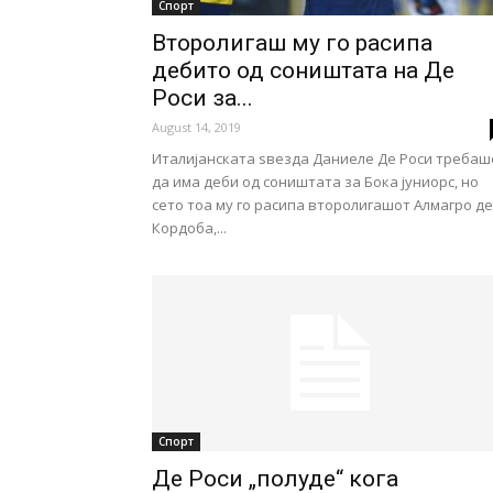
Спорт
Второлигаш му го расипа
дебито од соништата на Де
Роси за...
August 14, 2019
Италијанската ѕвезда Даниеле Де Роси требаш
да има деби од соништата за Бока јуниорс, но
сето тоа му го расипа второлигашот Алмагро де
Кордоба,...
Спорт
Де Роси „полуде“ кога