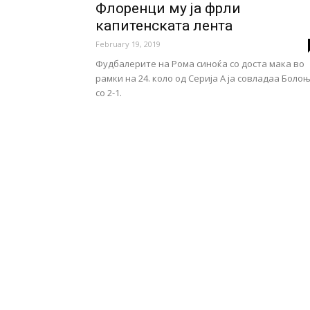
Флоренци му ја фрли
капитенската лента
February 19, 2019
Фудбалерите на Рома синоќа со доста мака во
рамки на 24. коло од Серија А ја совладаа Боло
со 2-1.