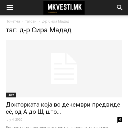
Почетна
тагови
д-р Сира Мадад
таг: д-р Сира Мадад
Свет
Докторката која во декември предвиде
сè, од А до Ш, што...
July 4, 2020
0
Врвниот епидемиолог и експерт за ширење на заразни