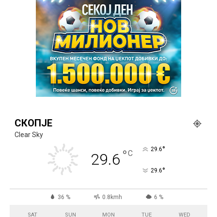
СКОПЈЕ
Clear Sky
°
29.6
°
C
29.6
°
29.6
36 %
0.8kmh
6 %
SAT
SUN
MON
TUE
WED