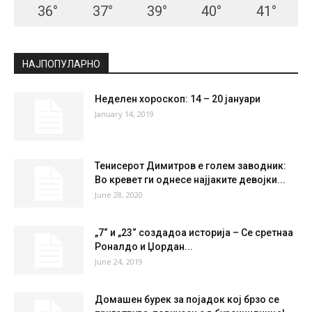
36
°
37
°
39
°
40
°
41
°
НАЈПОПУЛАРНО
Неделен хороскоп: 14 – 20 јануари
January 14, 2019
Тенисерот Димитров е голем заводник:
Во кревет ги однесе најјаките девојки...
June 28, 2020
„7“ и „23“ создадоа историја – Се сретнаа
Роналдо и Џордан...
June 24, 2019
Домашен бурек за појадок кој брзо се