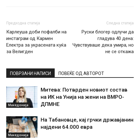
Предходна статија
Следна статија
Карлеуша доби пофалби на
Руски блогер одлучи да
инстаграм од Кармен
гладува 40 дена:
Електра за украсената куќа
Чувствуваше дека умира, но
за Велигден
не се откажа
ПОВРЗАНИ НАПИСИ
ПОВЕЌЕ ОД АВТОРОТ
Митева: Потврден новиот состав
на ИК на Унија на жени на ВМРО-
ДПМНЕ
Македонија
На Табановце, кај грчки државјанин
најдени 64.000 евра
Македонија