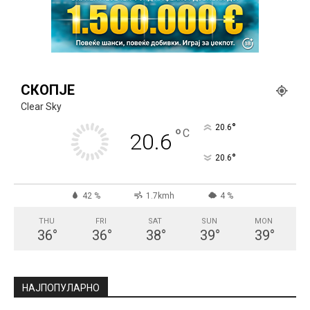
СКОПЈЕ
Clear Sky
°
20.6
°
C
20.6
°
20.6
42 %
1.7kmh
4 %
THU
FRI
SAT
SUN
MON
36
°
36
°
38
°
39
°
39
°
НАЈПОПУЛАРНО