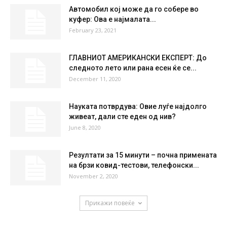
Автомобил кој може да го собере во
куфер: Ова е најмалата...
February 23, 2021
ГЛАВНИОТ АМЕРИКАНСКИ ЕКСПЕРТ: До
следното лето или рана есен ќе се...
December 11, 2020
Науката потврдува: Овие луѓе најдолго
живеат, дали сте еден од нив?
June 8, 2020
Резултати за 15 минути – почна примената
на брзи ковид-тестови, телефонски...
November 2, 2020
Прикажи повеќе