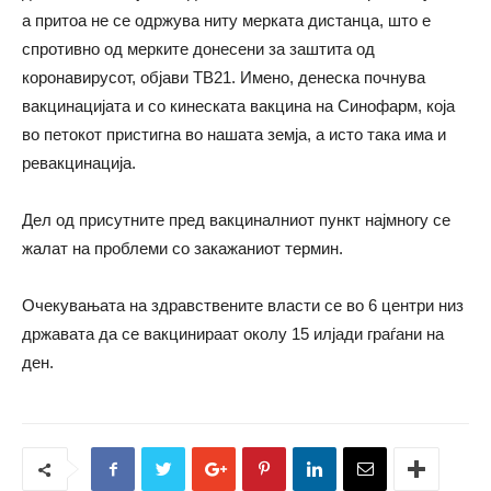
а притоа не се одржува ниту мерката дистанца, што е
спротивно од мерките донесени за заштита од
коронавирусот, објави ТВ21. Имено, денеска почнува
вакцинацијата и со кинеската вакцина на Синофарм, која
во петокот пристигна во нашата земја, а исто така има и
ревакцинација.
Дел од присутните пред вакциналниот пункт најмногу се
жалат на проблеми со закажаниот термин.
Очекувањата на здравствените власти се во 6 центри низ
државата да се вакцинираат околу 15 илјади граѓани на
ден.