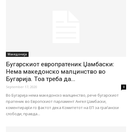
Македонија
Бугарскиот европратеник Џамбаски:
Нема македонско малцинство во
Бугарија. Тоа треба да...
September 17, 2020
0
Во Бугарија нема македонско малцинство, рече бугарскиот
пратеник во Европскиот парламент Ангел Џамбаски,
коментирајќи го фактот дека Комитетот на ЕП за граѓански
слободи, правда...