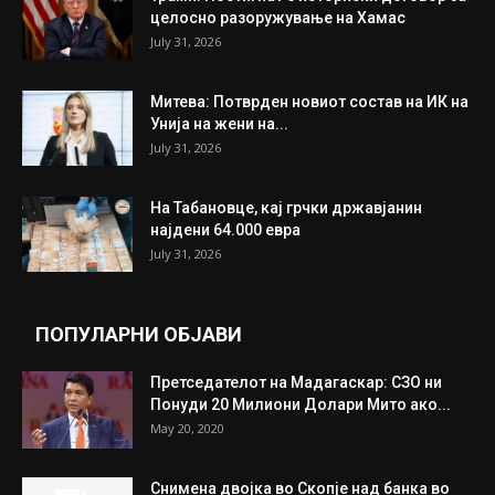
целосно разоружување на Хамас
July 31, 2026
Митева: Потврден новиот состав на ИК на
Унија на жени на...
July 31, 2026
На Табановце, кај грчки државјанин
најдени 64.000 евра
July 31, 2026
ПОПУЛАРНИ ОБЈАВИ
Претседателот на Мадагаскар: СЗО ни
Понуди 20 Милиони Долари Мито ако...
May 20, 2020
Снимена двојка во Скопје над банка во