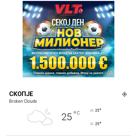
СКОПЈЕ
Broken Clouds
°
25
°
C
25
°
25