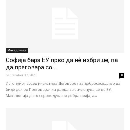
Македонија
Софија бара ЕУ прво да нѐ избрише, па
да преговара со...
September 17, 2020
0
Источниот сосед инсистира Договорот за добрососедство да
биде дел од Преговарачка рамка за зачленување во ЕУ,
Македонија да го спроведува во добра волја, а...