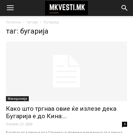
Почетна
тагови
бугарија
таг: бугарија
Македонија
Како што тргнаа овие ќе излезе дека
Бугарија е до Кина:...
October 21, 2020
0
Бугарската пејачката Глорија ја препеа македонската песна