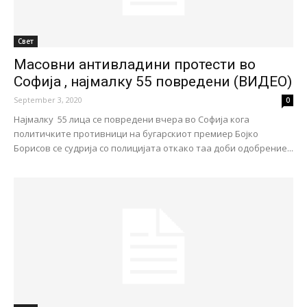
Свет
Масовни антивладини протести во
Софија , најмалку 55 повредени (ВИДЕО)
September 3, 2020
0
Најмалку 55 лица се повредени вчера во Софија кога
политичките противници на бугарскиот премиер Бојко
Борисов се судрија со полицијата откако таа доби одобрение...