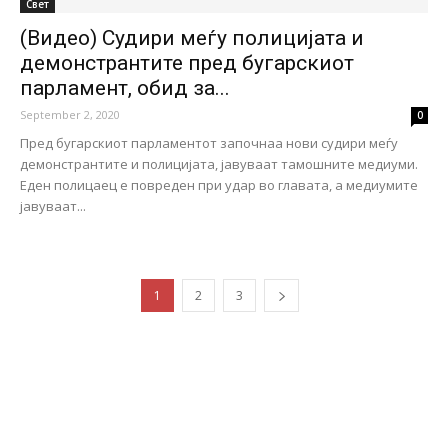
Свет
(Видео) Судири меѓу полицијата и
демонстрантите пред бугарскиот
парламент, обид за...
September 2, 2020
0
Пред бугарскиот парламентот започнаа нови судири меѓу
демонстрантите и полицијата, јавуваат тамошните медиуми.
Еден полицаец е повреден при удар во главата, а медиумите
јавуваат...
1
2
3