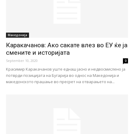
Македонија
Каракачанов: Aко сакате влез во ЕУ ќе ја
смените и историјата
September 10, 2020
0
Красимир Каракачанов уште еднаш јасно и нeдвосмислено ја
потврди позицијата на Бугарија во однос на Македонија и
македонското прашање во пресрет на отварањето на...