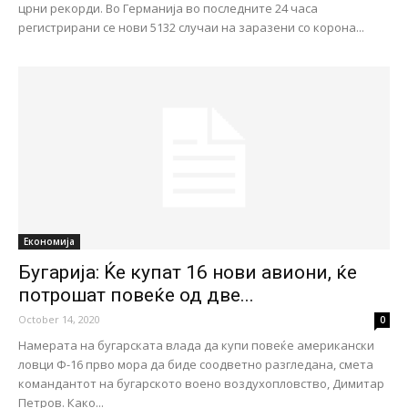
црни рекорди. Во Германија во последните 24 часа
регистрирани се нови 5132 случаи на заразени со корона...
Економија
Бугарија: Ќе купат 16 нови авиони, ќе
потрошат повеќе од две...
October 14, 2020
0
Намерата на бугарската влада да купи повеќе американски
ловци Ф-16 прво мора да биде соодветно разгледана, смета
командантот на бугарското воено воздухопловство, Димитар
Петров. Како...