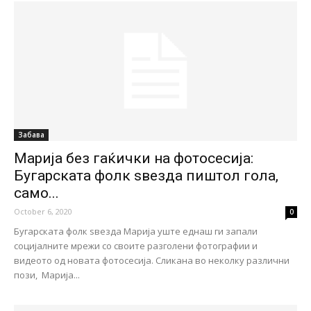
Забава
Марија без гаќички на фотосесија:
Бугарската фолк ѕвезда пиштол гола,
само...
October 6, 2020
0
Бугарската фолк ѕвезда Марија уште еднаш ги запали
социјалните мрежи со своите разголени фотографии и
видеото од новата фотосесија. Сликана во неколку различни
пози, Марија...