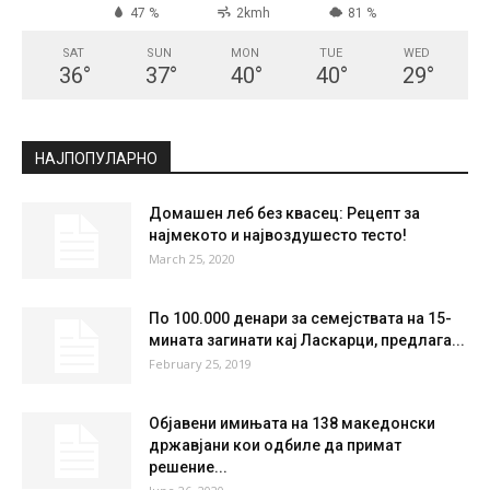
47 %
2kmh
81 %
SAT
SUN
MON
TUE
WED
36
°
37
°
40
°
40
°
29
°
НАЈПОПУЛАРНО
Домашен леб без квасец: Рецепт за
најмекото и највоздушесто тесто!
March 25, 2020
По 100.000 денари за семејствата на 15-
мината загинати кај Ласкарци, предлага...
February 25, 2019
Објавени имињата на 138 македонски
државјани кои одбиле да примат
решение...