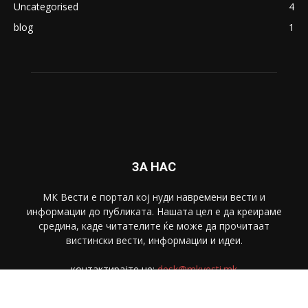
Uncategorised
4
blog
1
ЗА НАС
МК Вести е портал коj нуди навремени вести и
информации до публиката. Нашата цел е да креираме
средина, каде читателите ќе може да прочитаат
вистински вести, информации и идеи.
контактирајте не:
desk@mkvesti.mk