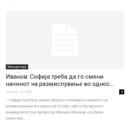
Македонија
Иванов: Софија треба да го смени
начинот на размислување во однос...
October 13, 2020
0
– Софија треба ја смени својата позиција и начинот на
размислување во однос на Скопје, смета бугарскиот
универзитетски професор Михаил Иванов, кој беше
советник...