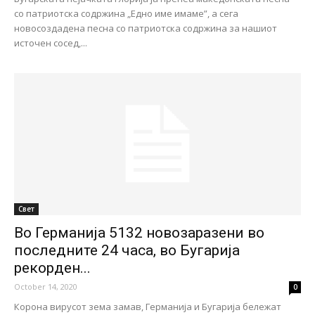
со патриотска содржина „Едно име имаме”, а сега
новосоздадена песна со патриотска содржина за нашиот
источен сосед,...
Свет
Во Германија 5132 новозаразени во
последните 24 часа, во Бугарија
рекорден...
October 14, 2020
0
Корона вирусот зема замав, Германија и Бугарија бележат