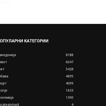
ОПУЛАРНИ КАТЕГОРИИ
акедонија
8188
ивот
6047
вет
5428
абава
4695
порт
4099
копје
1633
кономија
1390
ncategorised
4