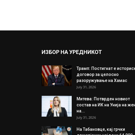
ИЗБОР НА УРЕДНИКОТ
Трамп: Постигнат е историс
договор за целосно
разоружување на Хамас
July 31, 2026
Митева: Потврден новиот
состав на ИК на Унија на же
на...
July 31, 2026
На Табановце, кај грчки