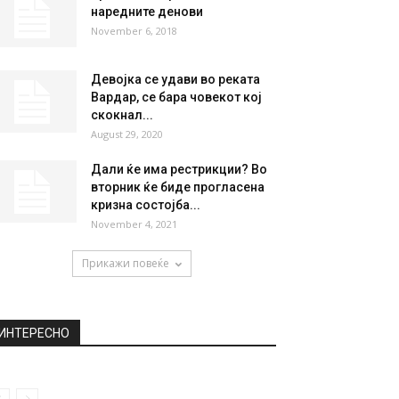
наредните денови
November 6, 2018
Девојка се удави во реката
Вардар, се бара човекот кој
скокнал...
August 29, 2020
Дали ќе има рестрикции? Во
вторник ќе биде прогласена
кризна состојба...
November 4, 2021
Прикажи повеќе
ИНТЕРЕСНО