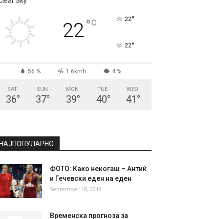
Clear Sky
°
22
°
C
22
°
22
56 %
1.6kmh
4 %
SAT
SUN
MON
TUE
WED
36
°
37
°
39
°
40
°
41
°
НАЈПОПУЛАРНО
ФОТО: Како некогаш – Антиќ
и Гечевски еден на еден
September 18, 2019
Временска прогноза за