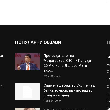
ПОПУЛАРНИ ОБЈАВИ
П
ки
Претседателот на
М
Мадагаскар: СЗО ни Понуди
Ж
20 Милиони Долари Мито
ако...
С
May 20, 2020
З
ни
Снимена двојка во Скопје над
С
банка во експлицитно видео
С
пред прозорец
April 24, 2019
Е
U