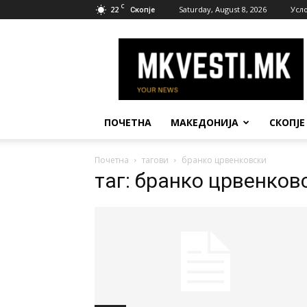
C
22
Saturday, August 8, 2026
Усл
Скопје
МК
Вести
ПОЧЕТНА
МАКЕДОНИЈА
СКОПЈЕ
Почетна
тагови
бранко црвенковски
таг: бранко црвенков