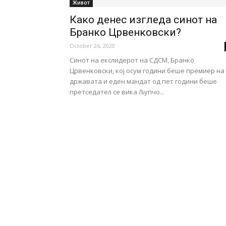
Живот
Како денес изгледа синот на
Бранко Црвенковски?
October 26, 2020
Синот на екслидерот на СДСМ, Бранко
Црвенковски, кој осум години беше премиер на
државата и еден мандат од пет години беше
претседател се вика Љупчо...