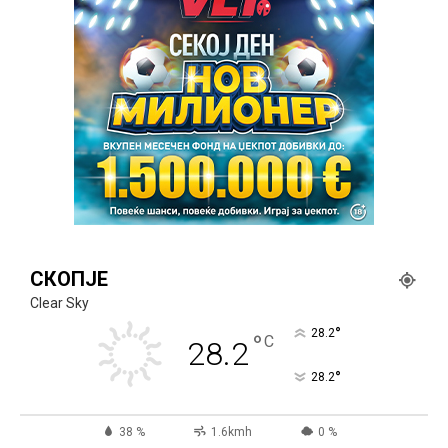
СКОПЈЕ
Clear Sky
°
28.2
°
C
28.2
°
28.2
38 %
1.6kmh
0 %