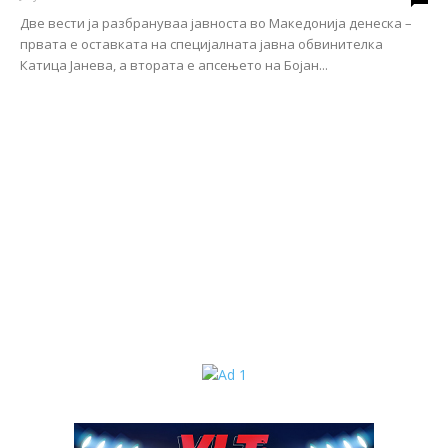
Две вести ја разбрануваа јавноста во Македонија денеска –
првата е оставката на специјалната јавна обвинителка
Катица Јанева, а втората е апсењето на Бојан...