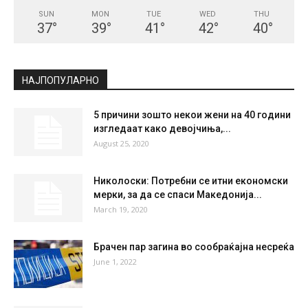
SUN
MON
TUE
WED
THU
37
°
39
°
41
°
42
°
40
°
НАЈПОПУЛАРНО
5 причини зошто некои жени на 40 години
изгледаат како девојчиња,...
August 25, 2020
Николоски: Потребни се итни економски
мерки, за да се спаси Македонија...
March 19, 2020
Брачен пар загина во сообраќајна несреќа
June 1, 2022