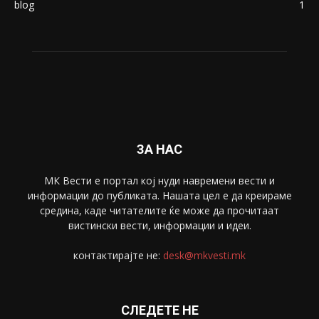
blog
1
ЗА НАС
МК Вести е портал коj нуди навремени вести и
информации до публиката. Нашата цел е да креираме
средина, каде читателите ќе може да прочитаат
вистински вести, информации и идеи.
контактирајте не:
desk@mkvesti.mk
СЛЕДЕТЕ НЕ