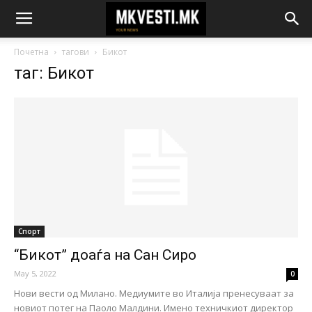
Почетна
тагови
Бикот
таг: Бикот
Спорт
“Бикот” доаѓа на Сан Сиро
May 5, 2022
0
Нови вести од Милано. Медиумите во Италија пренесуваат за
новиот потег на Паоло Малдини. Имено техничкиот директор