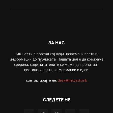
Свет
5428
Забава
4695
Спорт
4099
Скопје
1633
Економија
1390
Uncategorised
4
blog
1
ЗА НАС
МК Вести е портал коj нуди навремени вести и