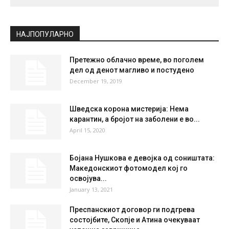
СКОПЈЕ
Scattered Clouds
°
27.4
°
C
27.4
°
27.4
43 %
2.1kmh
37 %
FRI
SAT
SUN
MON
TUE
27
°
36
°
39
°
39
°
40
°
НАЈПОПУЛАРНО
Претежно облачно време, во поголем
дел од денот магливо и постудено
December 19, 2019
Шведска корона мистерија: Нема