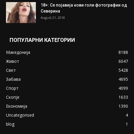
ПОПУЛАРНИ ОБЈАВИ
Претседателот на Мадагаскар: СЗО ни
Понуди 20 Милиони Долари Мито ако...
May 20, 2020
Снимена двојка во Скопје над банка во
експлицитно видео пред прозорец
April 24, 2019
18+: Се појавија нови голи фотографии од
Северина
August 21, 2018
ПОПУЛАРНИ КАТЕГОРИИ
Македонија
8188
Живот
6047