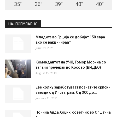
35
°
36
°
39
°
40
°
40
°
НАЈПОПУЛАРНО
Младите во Грција ќе добијат 150 евра
ако се вакцинираат
June 29, 2021
Командантот на УЧК, Томор Морина со
тапани пречекан вo Косово (ВИДЕО)
August 15, 2019
Еве колку заработуваат познатите српски
ѕвезди од Инстаграм: Од 300 до...
January 11, 2021
Почина Аида Хоџиќ, советник во Општина