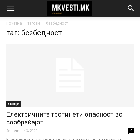
Почетна
тагови
безбедност
таг: безбедност
Скопје
Електричните тротинети опасност во
сообраќајот
September 3, 2020
0
Електричните тротинети и електро мобилноста се нешто