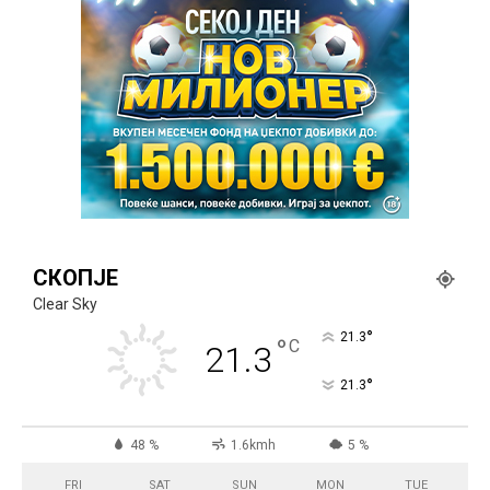
СКОПЈЕ
Clear Sky
°
21.3
°
C
21.3
°
21.3
48 %
1.6kmh
5 %
FRI
SAT
SUN
MON
TUE