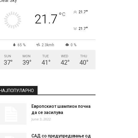
Clear Sky
°
21.7
°
C
21.7
°
21.7
65 %
2.3kmh
0 %
SUN
MON
TUE
WED
THU
37
°
39
°
41
°
42
°
40
°
НАЈПОПУЛАРНО
Европскиот шампион почна
да се засилува
June 3, 2022
САД со предупредување од