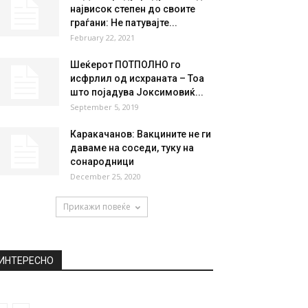
највисок степен до своите
граѓани: Не патувајте...
February 22, 2021
Шеќерот ПОТПОЛНО го
исфрлил од исхраната – Тоа
што појадува Јоксимовиќ...
September 5, 2019
Каракачанов: Вакцините не ги
даваме на соседи, туку на
сонародници
December 25, 2020
Прикажи повеќе
ИНТЕРЕСНО