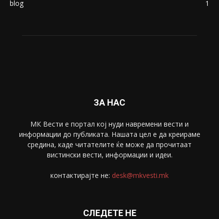
Македонија
8188
Живот
6047
Свет
5428
Забава
4695
Спорт
4099
Скопје
1633
Економија
1390
Uncategorised
4
blog
1
ЗА НАС