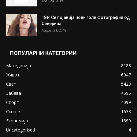
ПОПУЛАРНИ ОБЈАВИ
Претседателот на Мадагаскар: СЗО ни
Понуди 20 Милиони Долари Мито ако...
May 20, 2020
Снимена двојка во Скопје над банка во
експлицитно видео пред прозорец
April 24, 2019
18+: Се појавија нови голи фотографии од
Северина
August 21, 2018
ПОПУЛАРНИ КАТЕГОРИИ