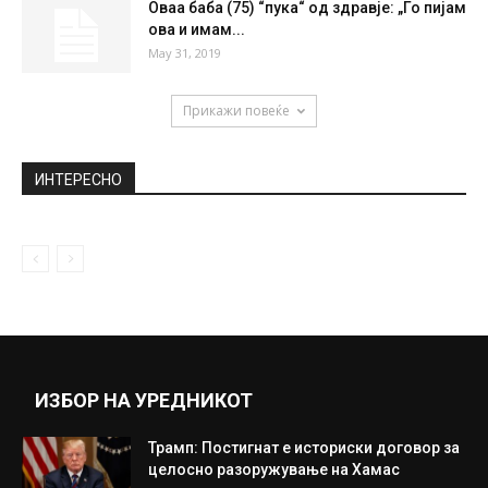
(Видео) Големи поплави во Далмација,
куќите под вода
December 9, 2020
Автомобил кој може да го собере во
куфер: Ова е најмалата...
February 23, 2021
Оваа баба (75) “пука“ од здравје: „Го пијам
ова и имам...
May 31, 2019
Прикажи повеќе
ИНТЕРЕСНО