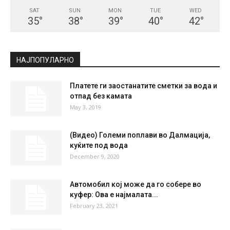
СКОПЈЕ
Broken Clouds
°
35.4
°
C
35.4
°
35.4
23 %
8.1kmh
65 %
SAT
SUN
MON
TUE
WED
35
°
38
°
39
°
40
°
42
°
НАЈПОПУЛАРНО
Платете ги заостанатите сметки за вода и
отпад без камата
May 3, 2019