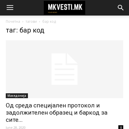
Почетна
тагови
бар код
таг: бар код
Македонија
Од среда специјален протокол и
задолжителен образец и баркод за
сите...
June 28, 2020
0