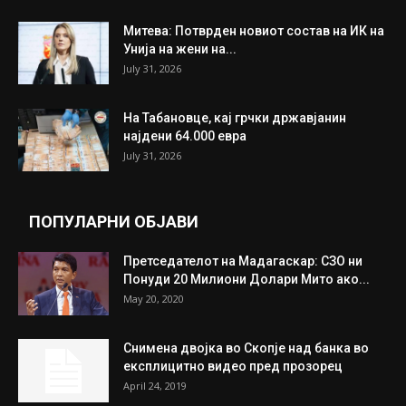
ИЗБОР НА УРЕДНИКОТ
Трамп: Постигнат е историски договор за
целосно разоружување на Хамас
July 31, 2026
Митева: Потврден новиот состав на ИК на
Унија на жени на...
July 31, 2026
На Табановце, кај грчки државјанин
најдени 64.000 евра
July 31, 2026