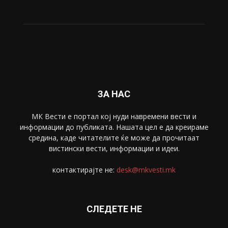
Живот
6047
Свет
5428
Забава
4695
Спорт
4099
Скопје
1633
Економија
1390
Uncategorised
4
blog
1
ЗА НАС