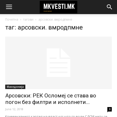
Почетна
тагови
арсовски. вмродпмне
таг: арсовски. вмродпмне
Македонија
Арсовски: РЕК Осломеј се става во
погон без филтри и исполнети...
June 12, 2018
0
Криминалниот картел на власт кој што го води СДСМ ниту се