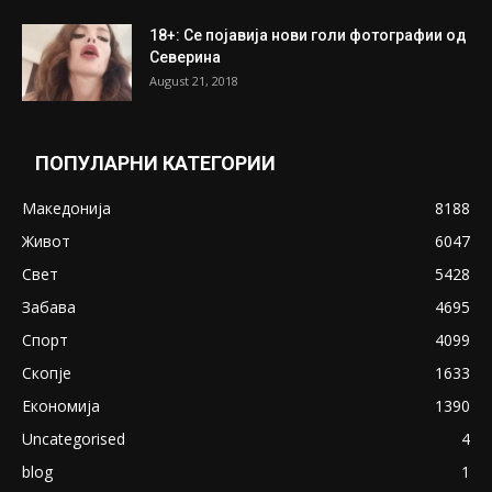
ПОПУЛАРНИ ОБЈАВИ
Претседателот на Мадагаскар: СЗО ни
Понуди 20 Милиони Долари Мито ако...
May 20, 2020
Снимена двојка во Скопје над банка во
експлицитно видео пред прозорец
April 24, 2019
18+: Се појавија нови голи фотографии од
Северина
August 21, 2018
ПОПУЛАРНИ КАТЕГОРИИ
Македонија
8188