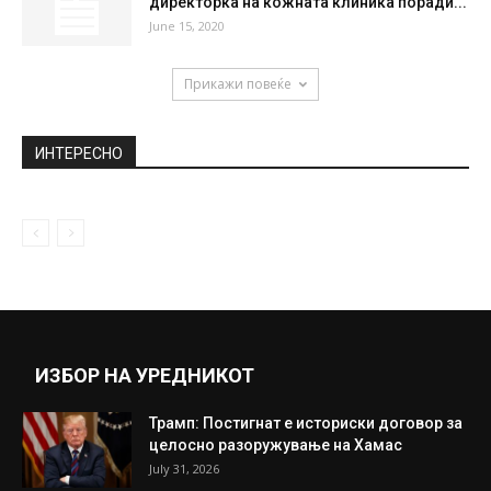
ПРВА СНИМКА ОД СИЛНИОТ ЗЕМЈОТРЕС
ВО ЦРНА ГОРА
March 14, 2024
Мисајловски: Размислуваме за државна
програма за производство на дронови
July 1, 2025
Казна од 10.000 евра за поранешната
директорка на кожната клиника поради...
June 15, 2020
Прикажи повеќе
ИНТЕРЕСНО