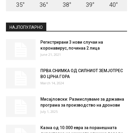
СКОПЈЕ
Clear Sky
°
34.1
°
C
34.1
°
34.1
22 %
3kmh
7 %
THU
FRI
SAT
SUN
MON
35
°
36
°
38
°
39
°
40
°
НАЈПОПУЛАРНО
Регистрирани 3 нови случаи на
коронавирус, починаа 2 лица
June 21, 2021