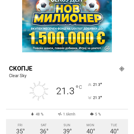
СКОПЈЕ
Clear Sky
°
21.3
°
C
21.3
°
21.3
48 %
1.6kmh
5 %
FRI
SAT
SUN
MON
TUE
35
°
36
°
39
°
40
°
40
°