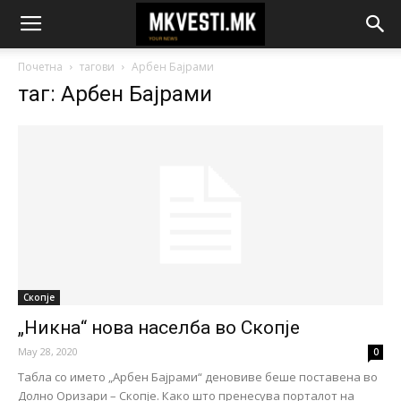
Почетна
тагови
Арбен Бајрами
таг: Арбен Бајрами
Скопје
„Никна“ нова населба во Скопје
May 28, 2020
0
Табла со името „Арбен Бајрами“ деновиве беше поставена во
Долно Оризари – Скопје. Како што пренесува порталот на