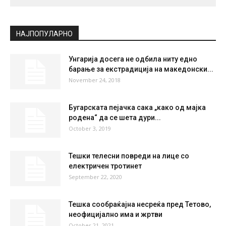
НАЈПОПУЛАРНО
Унгарија досега не одбила ниту едно
барање за екстрадиција на македонски...
November 24, 2018
Бугарската пејачка сака „како од мајка
родена“ да се шета дури...
October 3, 2019
Тешки телесни повреди на лице со
електричен тротинет
September 22, 2020
Тешка сообраќајна несреќа пред Тетово,
неофицијално има и жртви
October 21, 2021