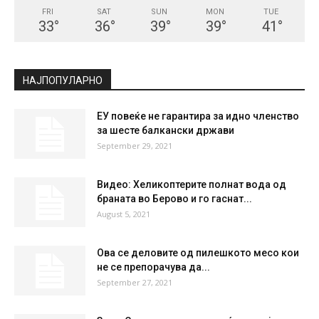
FRI
SAT
SUN
MON
TUE
33
°
36
°
39
°
39
°
41
°
НАЈПОПУЛАРНО
ЕУ повеќе не гарантира за идно членство
за шесте балкански држави
September 29, 2021
Видео: Хеликоптерите полнат вода од
браната во Берово и го гаснат...
August 5, 2021
Ова се деловите од пилешкото месо кои
не се препорачува да...
September 27, 2021