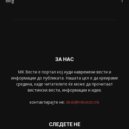
blog
1
ЗА НАС
МК Вести е портал коj нуди навремени вести и
информации до публиката. Нашата цел е да креираме
средина, каде читателите ќе може да прочитаат
вистински вести, информации и идеи.
контактирајте не:
desk@mkvesti.mk
СЛЕДЕТЕ НЕ