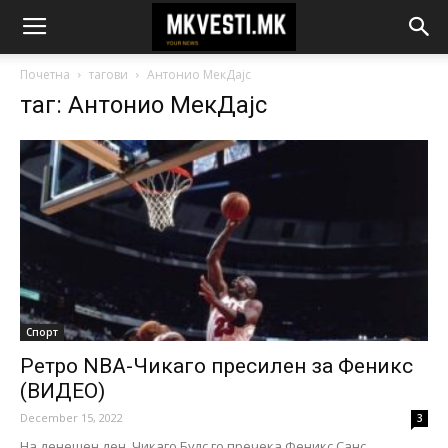
Почетна
тагови
Антонио МекДајс
таг: Антонио МекДајс
Спорт
Ретро NBA-Чикаго пресилен за Феникс
(ВИДЕО)
December 15, 2022
3
На денешен ден, Чикаго Булс го пречека Феникс Санс.