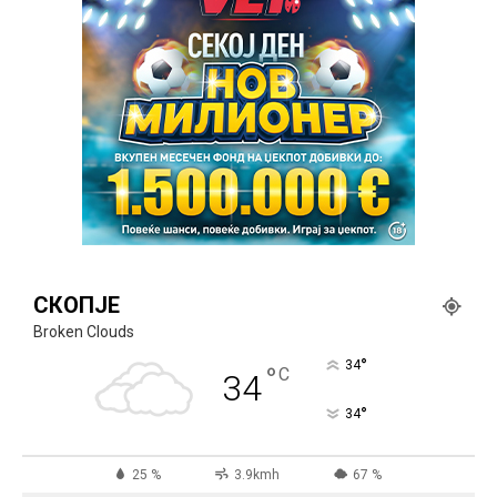
СКОПЈЕ
Broken Clouds
°
34
°
C
34
°
34
25 %
3.9kmh
67 %