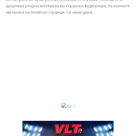
деценија упорно вложуваа во странски фудбалери, па екипите
им личеа на легии на странци. Се чини дека...