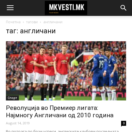
Почетна
тагови
англичани
таг: англичани
Спорт
Револуција во Премиер лигата:
Најмногу Англичани од 2010 година
August 14, 2019
0
Во потрага по брзи успеси, англиските клубови последната