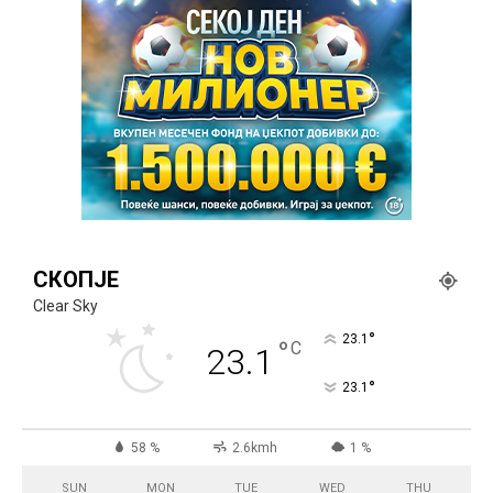
СКОПЈЕ
Clear Sky
°
23.1
°
C
23.1
°
23.1
58 %
2.6kmh
1 %
SUN
MON
TUE
WED
THU