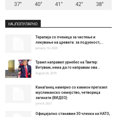
37
°
40
°
41
°
42
°
38
°
НАЈПОПУЛАРНО
Терапија со пченица за чистење и
лекување на цревата: за подуеност,...
January 16, 2020
Трамп направил урнебес на Твитер:
Ветувам, нема да го направам ова...
August 20, 2019
Канаѓанец намерно со камион прегазил
муслиманско семејство, четворица
загинати (ВИДЕО)
June 8, 2021
Официјално станавме 30 членка на НАТО,