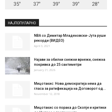
СКОПЈЕ
Scattered Clouds
°
25
°
C
25
°
25
39 %
1.8kmh
33 %
FRI
SAT
SUN
MON
TUE
35
°
37
°
39
°
39
°
28
°
НАЈПОПУЛАРНО
NBA со Димитар Младеновски-Јута руши
рекорди (ВИДЕО)
April 3, 2021