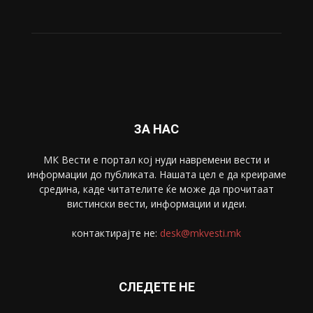
Живот
6047
Свет
5428
Забава
4695
Спорт
4099
Скопје
1633
Економија
1390
Uncategorised
4
blog
1
ЗА НАС