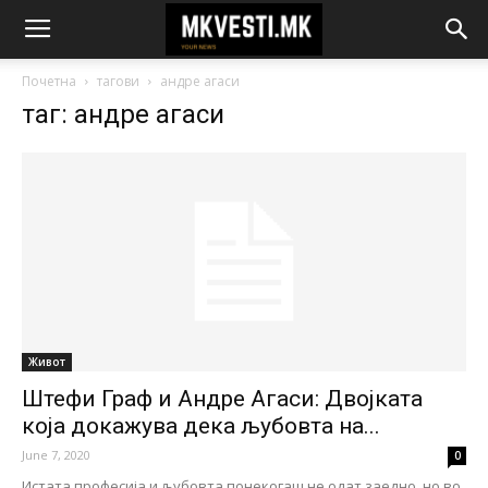
Почетна
тагови
андре агаси
таг: андре агаси
Живот
Штефи Граф и Андре Агаси: Двојката
која докажува дека љубовта на...
June 7, 2020
0
Истата професија и љубовта понекогаш не одат заедно, но во