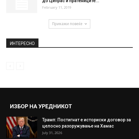
Најави за обилни снежни врнежи, снежна
покривка до 25 сантиметри
January 21, 2026
Мицотакис: Нова демократија нема да
гласа за ратификација на Договорот од...
November 12, 2018
Мицотакис со порака до Скопје и критики
до Ципрас и пратениците...
February 11, 2019
Прикажи повеќе
ИНТЕРЕСНО