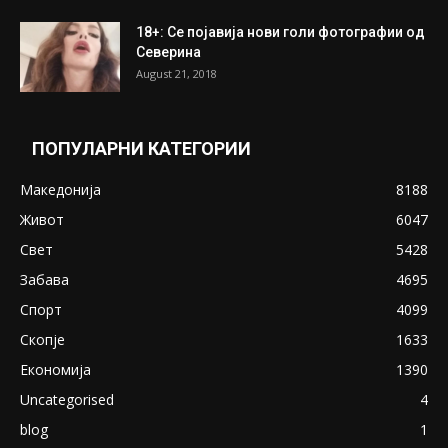
ПОПУЛАРНИ ОБЈАВИ
Претседателот на Мадагаскар: СЗО ни
Понуди 20 Милиони Долари Мито ако...
May 20, 2020
Снимена двојка во Скопје над банка во
експлицитно видео пред прозорец
April 24, 2019
18+: Се појавија нови голи фотографии од
Северина
August 21, 2018
ПОПУЛАРНИ КАТЕГОРИИ
Македонија
8188