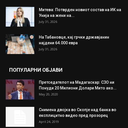
ИЗБОР НА УРЕДНИКОТ
Трамп: Постигнат е историски договор за
целосно разоружување на Хамас
July 31, 2026
Митева: Потврден новиот состав на ИК на
Унија на жени на...
July 31, 2026
На Табановце, кај грчки државјанин
најдени 64.000 евра
July 31, 2026