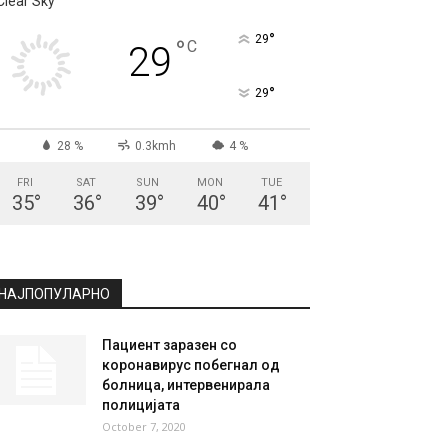
Clear Sky
°
29
°
C
29
°
29
28 %
0.3kmh
4 %
FRI
SAT
SUN
MON
TUE
35
°
36
°
39
°
40
°
41
°
НАЈПОПУЛАРНО
Пациент заразен со
коронавирус побегнал од
болница, интервенирала
полицијата
October 7, 2020