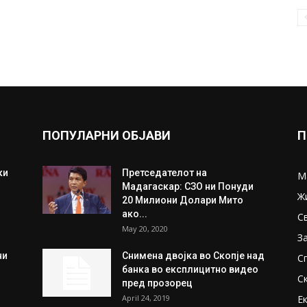
ПОПУЛАРНИ ОБЈАВИ
П
ки
Претседателот на
М
Мадагаскар: СЗО ни Понуди
Ж
20 Милиони Долари Мито
ако...
С
May 20, 2020
З
ни
Снимена двојка во Скопје над
С
банка во експлицитно видео
С
пред прозорец
April 24, 2019
Е