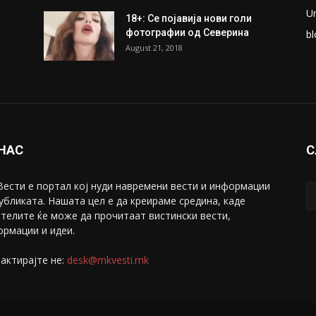
U
18+: Се појавија нови голи
фотографии од Северина
bl
August 21, 2018
 НАС
С
ести е портал коj нуди навремени вести и информации
убликата. Нашата цел е да креираме средина, каде
телите ќе може да прочитаат вистински вести,
рмации и идеи.
актирајте не:
desk@mkvesti.mk