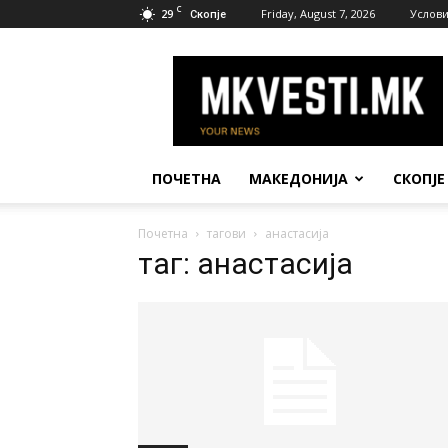
C
29
Friday, August 7, 2026
Услови
Скопје
МК
Вести
ПОЧЕТНА
МАКЕДОНИЈА
СКОПЈЕ
Почетна
тагови
анастасија
таг: анастасија