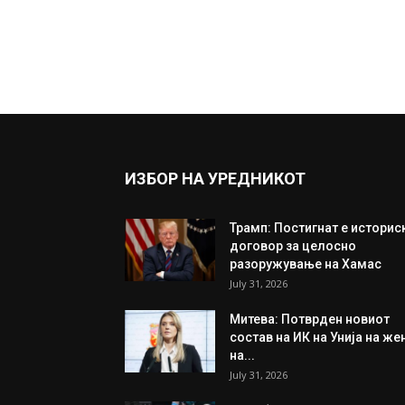
ИЗБОР НА УРЕДНИКОТ
Трамп: Постигнат е историс
договор за целосно
разоружување на Хамас
July 31, 2026
Митева: Потврден новиот
состав на ИК на Унија на же
на...
July 31, 2026