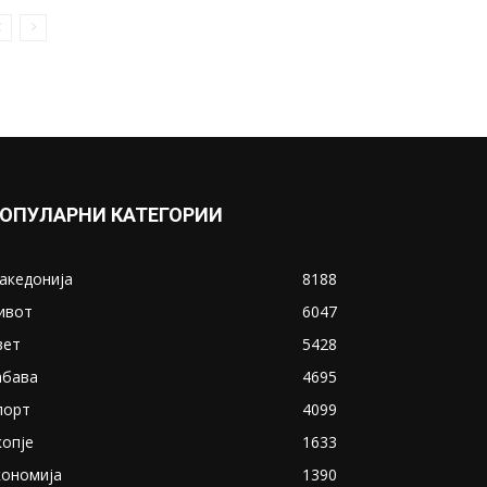
ОПУЛАРНИ КАТЕГОРИИ
акедонија
8188
ивот
6047
вет
5428
абава
4695
порт
4099
копје
1633
кономија
1390