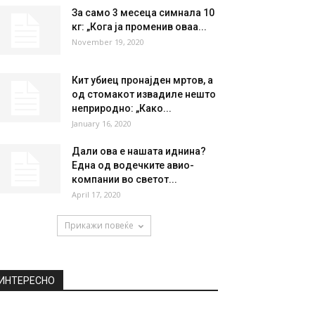
За само 3 месеца симнала 10
кг: „Кога ја променив оваа...
November 19, 2020
Кит убиец пронајден мртов, а
од стомакот извадиле нешто
неприродно: „Како...
January 16, 2020
Дали ова е нашата иднина?
Една од водечките авио-
компании во светот...
April 17, 2020
Прикажи повеќе
ИНТЕРЕСНО