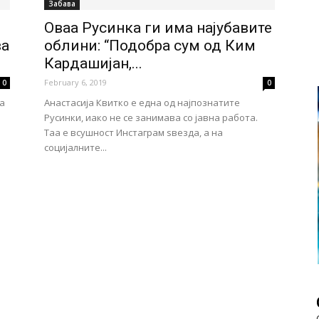
Забава
Оваа Русинка ги има најубавите
ва
облини: “Подобра сум од Ким
Кардашијан,...
February 6, 2019
0
0
а
Анастасија Квитко е една од најпознатите
Русинки, иако не се занимава со јавна работа.
Таа е всушност Инстаграм ѕвезда, а на
социјалните...