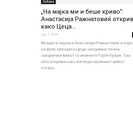
Забава
„На мајка ми и беше криво“:
Анастасија Ражнатовиќ откри
како Цеца...
July 1, 2019
Младата пејачка Анастасија Ражнатовиќ и ќерк
на фолк-ѕвездата Цеца, неодамна почна
заеднички живот со момчето Ѓорѓе Куљиќ. Таа
сега открива како изгледа нејзиниот живот
откако...