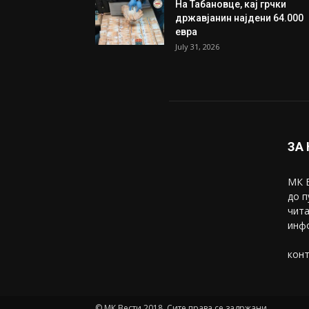
На Табановце, кај грчки
државјанин најдени 64.000
евра
July 31, 2026
ЗА
МК В
до п
чита
инфо
конт
© МК Вести 2018. Сите права се задржани.