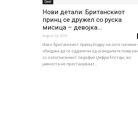
Свет
Нови детали: Британскиот
принц се дружел со руска
мисица – девојка...
August 26, 2019
Иако британскиот принц Ендру на сите начини 
обидува да се оддалечи од скандалите поврза
со озлогласениот педофил Џефри Епстајн, во
јавноста не престануваат...