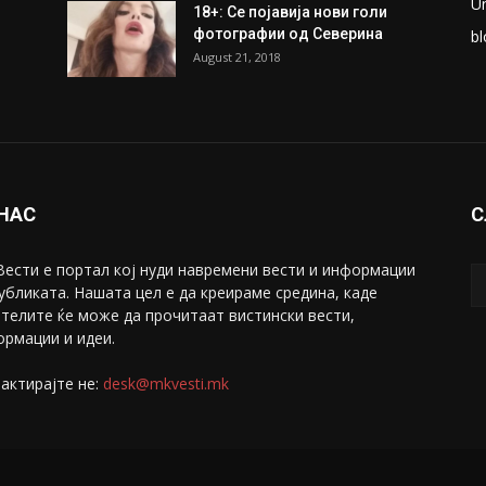
U
18+: Се појавија нови голи
фотографии од Северина
bl
August 21, 2018
 НАС
С
ести е портал коj нуди навремени вести и информации
убликата. Нашата цел е да креираме средина, каде
телите ќе може да прочитаат вистински вести,
рмации и идеи.
актирајте не:
desk@mkvesti.mk