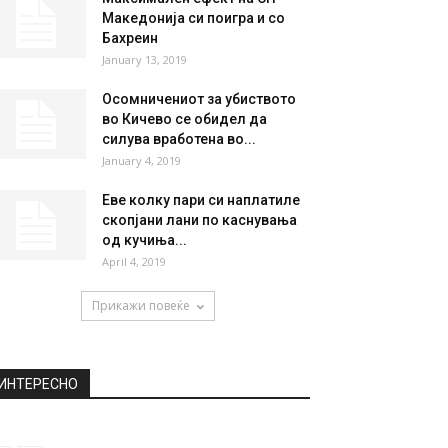
Македонија си поигра и со
Бахреин
January 13, 2019
Осомничениот за убиството
во Кичево се обидел да
силува вработена во...
January 4, 2019
Еве колку пари си наплатиле
скопјани лани по каснувања
од кучиња...
April 4, 2019
Прикажи повеќе
ИНТЕРЕСНО