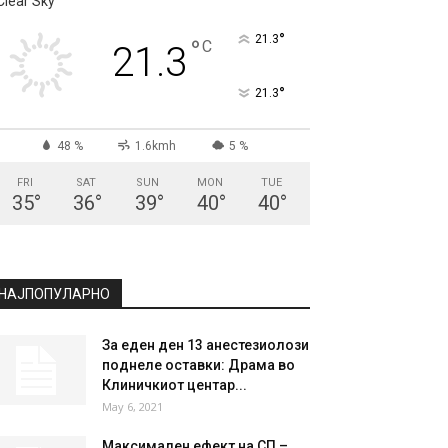
Clear Sky
°
21.3
°
C
21.3
°
21.3
48 %
1.6kmh
5 %
FRI
SAT
SUN
MON
TUE
35
°
36
°
39
°
40
°
40
°
НАЈПОПУЛАРНО
За еден ден 13 анестезиолози
поднеле оставки: Драма во
Клиничкиот центар...
May 6, 2021
Максимален ефект на СП –