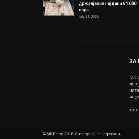
државјанин најдени 64.000
евра
July 31, 2026
ЗА
МК В
до п
чита
инфо
конт
© МК Вести 2018. Сите права се задржани.