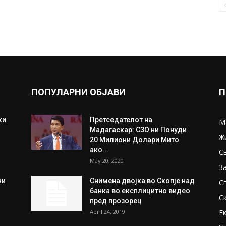
ПОПУЛАРНИ ОБЈАВИ
П
ки
Претседателот на
М
Мадагаскар: СЗО ни Понуди
Ж
20 Милиони Долари Мито
ако...
С
May 20, 2020
З
ни
Снимена двојка во Скопје над
С
банка во експлицитно видео
С
пред прозорец
April 24, 2019
Е