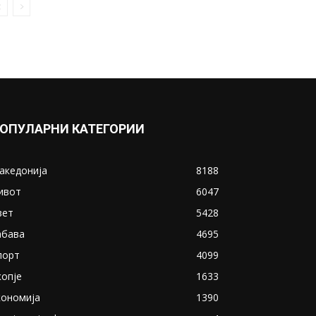
ОПУЛАРНИ КАТЕГОРИИ
акедонија
8188
ивот
6047
вет
5428
абава
4695
порт
4099
копје
1633
кономија
1390