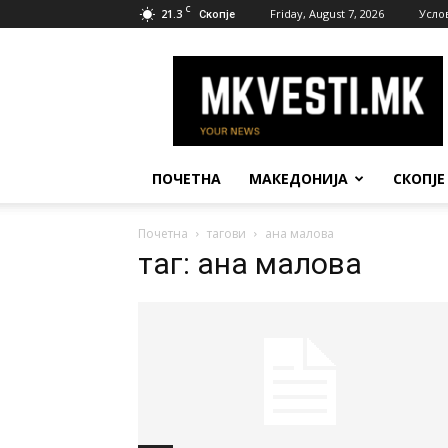
C
21.3
Friday, August 7, 2026
Усло
Скопје
МК
Вести
ПОЧЕТНА
МАКЕДОНИЈА
СКОПЈЕ
Почетна
тагови
ана малова
таг: ана малова