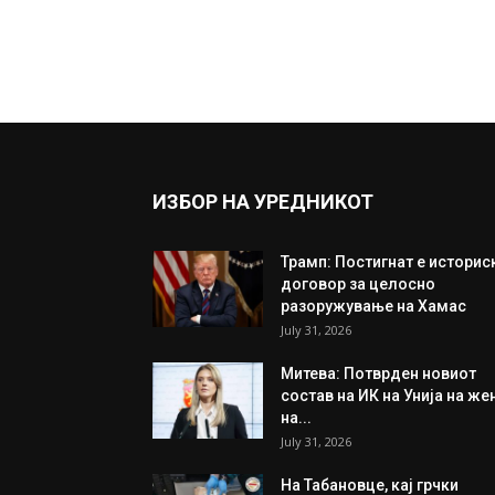
ИЗБОР НА УРЕДНИКОТ
Трамп: Постигнат е историс
договор за целосно
разоружување на Хамас
July 31, 2026
Митева: Потврден новиот
состав на ИК на Унија на же
на...
July 31, 2026
На Табановце, кај грчки