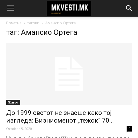
Почетна
тагови
Амансио Ортега
таг: Амансио Ортега
Живот
До 1999 светот не знаеше како тој
изгледа: Бизнисменот „тежок“ 70...
October 5, 2020
0
Шпанецот Амансио Ортега (83), сопственик на модниот гигант