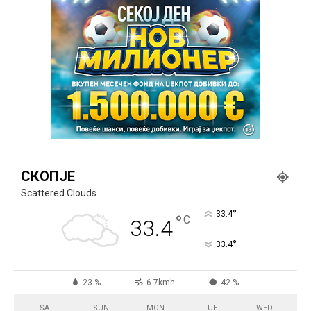
СКОПЈЕ
Scattered Clouds
°
33.4
°
C
33.4
°
33.4
23 %
6.7kmh
42 %
SAT
SUN
MON
TUE
WED