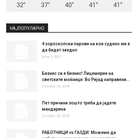
32
°
37
°
40
°
41
°
41
°
НАЈПОПУЛАРНО
4 хороскопски парови на кои судено им е
да бидат заедно
June 3, 2021
Бизнис си е бизнис! Лицемерие на
светските моќници: Во Ријад направени...
October 26, 2018
Пет причини зошто треба да јадете
мандарина
October 29, 2018
РАБОТНИЦИ vs ГАЗДИ: Можеме да