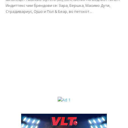
Индиттекс чии брендови се: Зара, Бершка, Масимо Дути,
Страдивариус, Ојшо и Пол & Беар, во петокот...