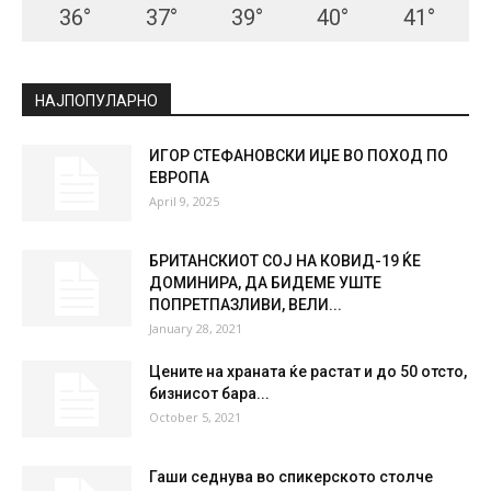
36
°
37
°
39
°
40
°
41
°
НАЈПОПУЛАРНО
ИГОР СТЕФАНОВСКИ ИЏЕ ВО ПОХОД ПО
ЕВРОПА
April 9, 2025
БРИТАНСКИОТ СОЈ НА КОВИД-19 ЌЕ
ДОМИНИРА, ДА БИДЕМЕ УШТЕ
ПОПРЕТПАЗЛИВИ, ВЕЛИ...
January 28, 2021
Цените на храната ќе растат и до 50 отсто,
бизнисот бара...
October 5, 2021
Гаши седнува во спикерското столче