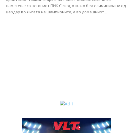
паметење со неговиот ПИК Сегед, откако беа елиминирани од
Вардар во Лигата на шампионите, а во домашниот...