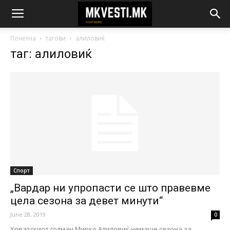
Почетна
тагови
алиловиќ
таг: алиловиќ
Спорт
„Вардар ни упропасти се што правевме
цела сезона за девет минути“
June 28, 2019
0
Хрватскиот голман Мирко Алиловиќ немаше сезона за