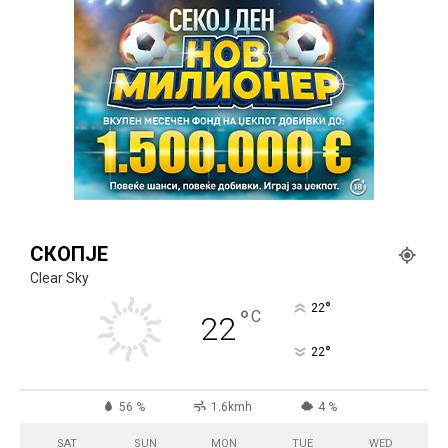
СКОПЈЕ
Clear Sky
°
22
°
C
22
°
22
56 %
1.6kmh
4 %
SAT
SUN
MON
TUE
WED