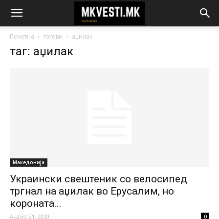
Почетна
тагови
аџилак
таг: аџилак
Македонија
Украински свештеник со велосипед
тргнал на аџилак во Ерусалим, но
короната...
August 21, 2020
0