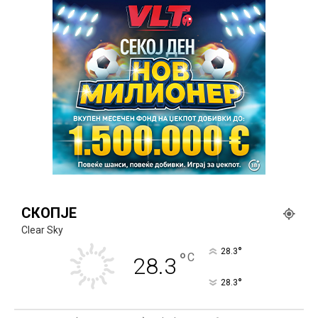
СКОПЈЕ
Clear Sky
°
28.3
°
C
28.3
°
28.3