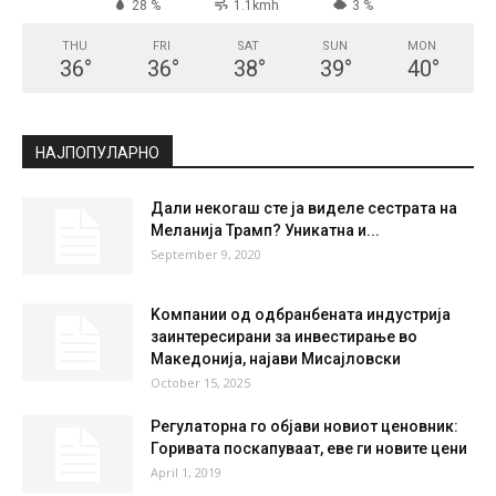
28 %
1.1kmh
3 %
THU
FRI
SAT
SUN
MON
36
°
36
°
38
°
39
°
40
°
НАЈПОПУЛАРНО
Дали некогаш сте ја виделе сестрата на
Меланија Трамп? Уникатна и...
September 9, 2020
Kомпании од одбранбената индустрија
заинтересирани за инвестирање во
Македонија, најави Мисајловски
October 15, 2025
Регулаторна го објави новиот ценовник:
Горивата поскапуваат, еве ги новите цени
April 1, 2019