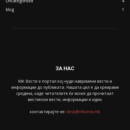
Uncategorised
4
blog
1
ЗА НАС
МК Вести е портал коj нуди навремени вести и
информации до публиката. Нашата цел е да креираме
средина, каде читателите ќе може да прочитаат
вистински вести, информации и идеи.
контактирајте не:
desk@mkvesti.mk