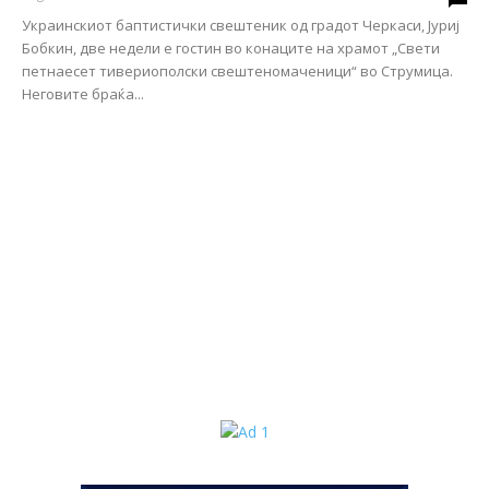
Украинскиот баптистички свештеник од градот Черкаси, Јуриј
Бобкин, две недели е гостин во конаците на храмот „Свети
петнаесет тивериополски свештеномаченици“ во Струмица.
Неговите браќа...