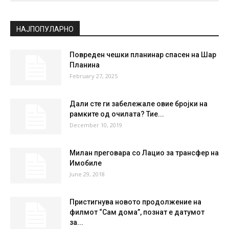
НАЈПОПУЛАРНО
Повреден чешки планинар спасен на Шар
Планина
February 27, 2025
Дали сте ги забележале овие бројки на
рамките од очилата? Тие...
December 10, 2019
Милан преговара со Лацио за трансфер на
Имобиле
June 29, 2018
Пристигнува новото продолжение на
филмот “Сам дома”, познат е датумот
за...