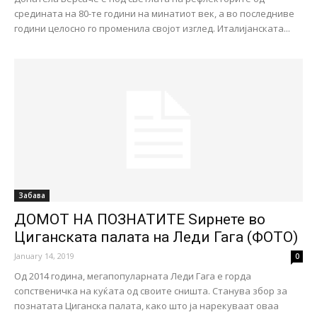
средината на 80-те години на минатиот век, а во последниве
години целосно го променила својот изглед. Италијанската...
Забава
ДОМОТ НА ПОЗНАТИТЕ Ѕирнете во
Циганската палата на Леди Гага (ФОТО)
January 14, 2019
0
Од 2014 година, мегапопуларната Леди Гага е горда
сопственичка на куќата од своите сништа. Станува збор за
познатата Циганска палата, како што ја нарекуваат оваа