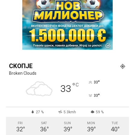
СКОПЈЕ
Broken Clouds
°
33
°
C
33
°
33
27 %
5.3kmh
59 %
FRI
SAT
SUN
MON
TUE
32
°
36
°
39
°
39
°
40
°