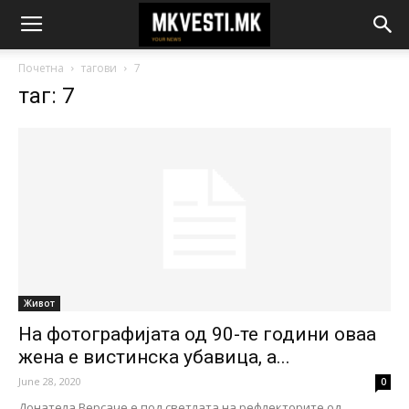
Почетна
тагови
7
таг: 7
Живот
На фотографијата од 90-те години оваа
жена е вистинска убавица, а...
June 28, 2020
0
Донатела Версаче е под светлата на рефлекторите од