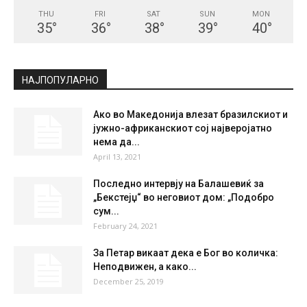
THU
FRI
SAT
SUN
MON
35
°
36
°
38
°
39
°
40
°
НАЈПОПУЛАРНО
Ако во Македонија влезат бразилскиот и
јужно-африканскиот сој најверојатно
нема да...
April 13, 2021
Последно интервју на Балашевиќ за
„Бекстејџ“ во неговиот дом: „Подобро
сум...
February 24, 2021
За Петар викаат дека е Бог во количка:
Неподвижен, а како...
December 25, 2019