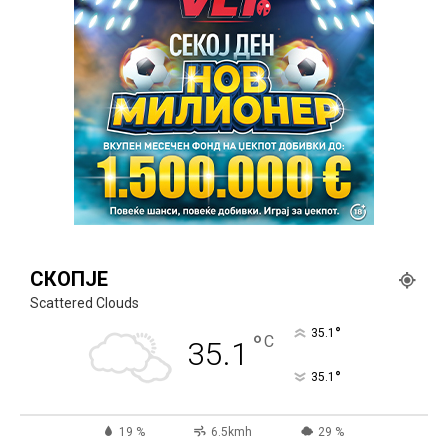
СКОПЈЕ
Scattered Clouds
°
35.1
°
C
35.1
°
35.1
19 %
6.5kmh
29 %