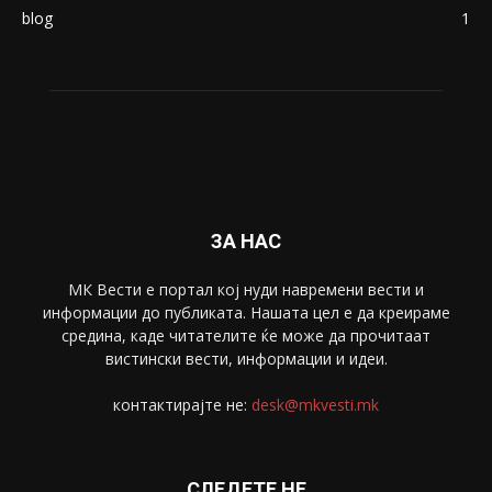
blog
1
ЗА НАС
МК Вести е портал коj нуди навремени вести и
информации до публиката. Нашата цел е да креираме
средина, каде читателите ќе може да прочитаат
вистински вести, информации и идеи.
контактирајте не:
desk@mkvesti.mk
СЛЕДЕТЕ НЕ