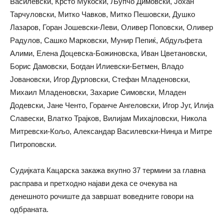
Василевски, Крсто Мукоски, Љупчо Димовски, Јохан
Тарчуловски, Митко Чавков, Митко Пешовски, Душко
Лазаров, Горан Јошевски-Леви, Оливер Поповски, Оливер
Радулов, Сашко Марковски, Мунир Пепиќ, Абдуљфета
Алими, Елена Доцевска-Божиновска, Иван Цветановски,
Борис Дамовски, Богдан Илиевски-Бетмен, Владо
Јовановски, Игор Дурловски, Стефан Младеновски,
Михаил Младеновски, Захарие Симовски, Младен
Додевски, Јане Ченто, Горанче Ангеловски, Игор Југ, Илија
Славески, Влатко Трајков, Вилијам Михајловски, Никола
Митревски-Кољо, Александар Василевски-Нинџа и Митре
Питроповски.
Судијката Кацарска закажа вкупно 37 термини за главна
расправа и претходно најави дека се очекува на
денешното рочиште да завршат воведните говори на
одбраната.