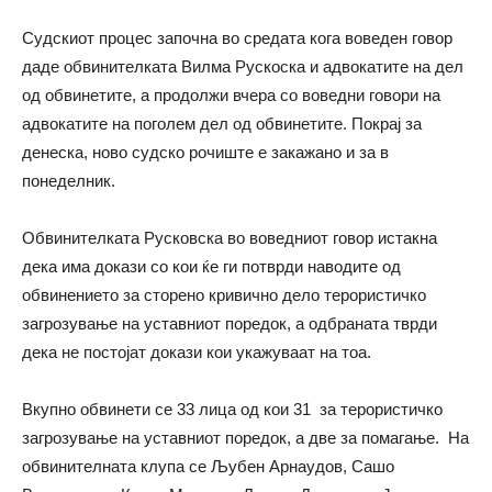
Судскиот процес започна во средата кога воведен говор
даде обвинителката Вилма Рускоска и адвокатите на дел
од обвинетите, а продолжи вчера со воведни говори на
адвокатите на поголем дел од обвинетите. Покрај за
денеска, ново судско рочиште е закажано и за в
понеделник.
Обвинителката Русковска во воведниот говор истакна
дека има докази со кои ќе ги потврди наводите од
обвинението за сторено кривично дело терористичко
загрозување на уставниот поредок, а одбраната тврди
дека не постојат докази кои укажуваат на тоа.
Вкупно обвинети се 33 лица од кои 31 за терористичко
загрозување на уставниот поредок, а две за помагање. На
обвинителната клупа се Љубен Арнаудов, Сашо