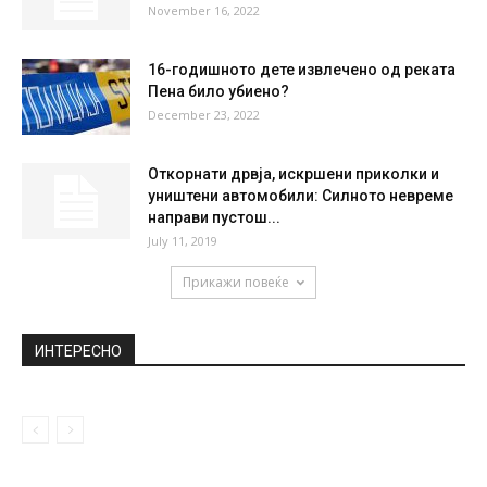
НАЈПОПУЛАРНО
Ферди Јашар: Еве ви го резултатот на
македонското здравство, овде почива...
September 22, 2020
NBA-Поентерска експлозија во
Сакраменто (ВИДЕО)
November 16, 2022
16-годишното дете извлечено од реката
Пена било убиено?
December 23, 2022
Откорнати дрвја, искршени приколки и
уништени автомобили: Силното невреме
направи пустош...