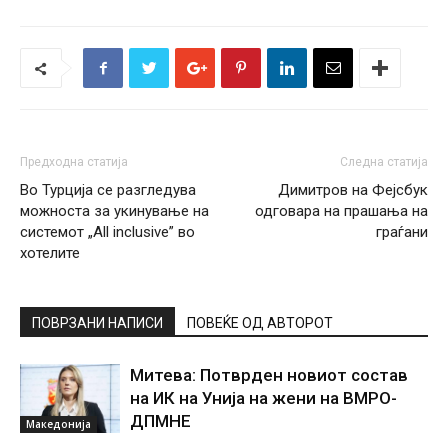
Предходна статија
Следна статија
Во Турција се разгледува
Димитров на Фејсбук
можноста за укинување на
одговара на прашања на
системот „All inclusive” во
граѓани
хотелите
ПОВРЗАНИ НАПИСИ
ПОВЕЌЕ ОД АВТОРОТ
Митева: Потврден новиот состав
на ИК на Унија на жени на ВМРО-
ДПМНЕ
Македонија