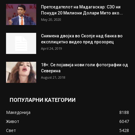
Митева: Потврден новиот состав на ИК на
Унија на жени на...
July 31, 2026
На Табановце, кај грчки државјанин
најдени 64.000 евра
July 31, 2026
ПОПУЛАРНИ ОБЈАВИ
Претседателот на Мадагаскар: СЗО ни
Понуди 20 Милиони Долари Мито ако...
May 20, 2020
Снимена двојка во Скопје над банка во
експлицитно видео пред прозорец
April 24, 2019