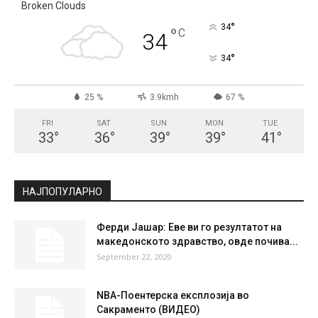
СКОПЈЕ
Broken Clouds
°
34
°
C
34
°
34
25 %
3.9kmh
67 %
FRI
SAT
SUN
MON
TUE
33
°
36
°
39
°
39
°
41
°