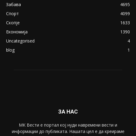
18+: Се појавија нови голи фотографии од
Северина
August 21, 2018
ПОПУЛАРНИ КАТЕГОРИИ
Македонија
8188
Живот
6047
Свет
5428
Забава
4695
Спорт
4099
Скопје
1633
Економија
1390
Uncategorised
4
blog
1