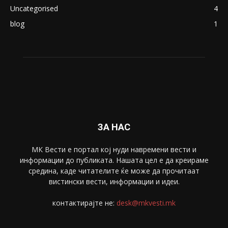
Македонија
8188
Живот
6047
Свет
5428
Забава
4695
Спорт
4099
Скопје
1633
Економија
1390
Uncategorised
4
blog
1