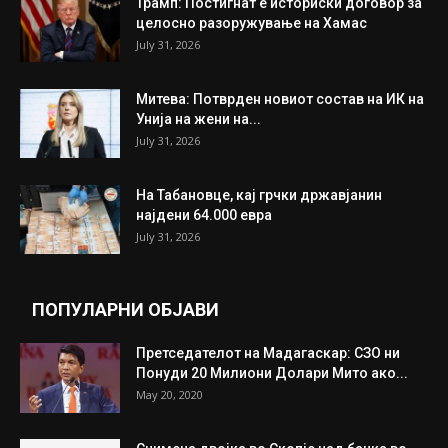
ИЗБОР НА УРЕДНИКОТ
Трамп: Постигнат е историски договор за
целосно разоружување на Хамас
July 31, 2026
Митева: Потврден новиот состав на ИК на
Унија на жени на...
July 31, 2026
На Табановце, кај грчки државјанин