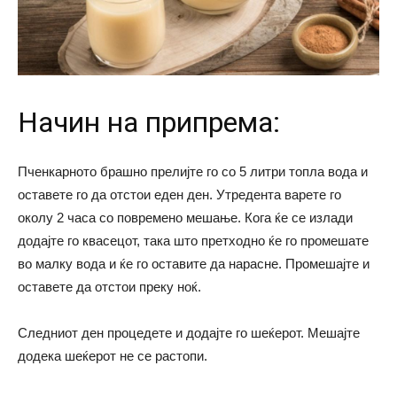
Начин на припрема:
Пченкарното брашно прелијте го со 5 литри топла вода и
оставете го да отстои еден ден. Утредента варете го
околу 2 часа со повремено мешање. Кога ќе се излади
додајте го квасецот, така што претходно ќе го промешате
во малку вода и ќе го оставите да нарасне. Промешајте и
оставете да отстои преку ноќ.
Следниот ден процедете и додајте го шеќерот. Мешајте
додека шеќерот не се растопи.