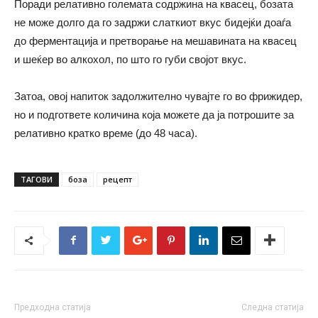
Поради релативно големата содржина на квасец, бозата
не може долго да го задржи слаткиот вкус бидејќи доаѓа
до ферментација и претворање на мешавината на квасец
и шеќер во алкохол, по што го губи својот вкус.
Затоа, овој напиток задолжително чувајте го во фрижидер,
но и подгответе количина која можете да ја потрошите за
релативно кратко време (до 48 часа).
ТАГОВИ
боза
рецепт
Предходна статија
Следна статија