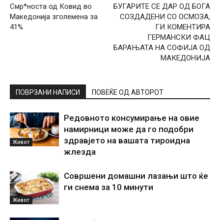
Смр*носта од Ковид во
БУГАРИТЕ СЕ ДАР ОД БОГА
Македонија зголемена за
СОЗДАДЕНИ СО ОСМОЗА,
41%
ГИ КОМЕНТИРА
ГЕРМАНСКИ ФАЦ
БАРАЊАТА НА СОФИЈА ОД
МАКЕДОНИЈА
ПОВРЗАНИ НАПИСИ
ПОВЕЌЕ ОД АВТОРОТ
Редовното консумирање на овие
намирници може да го подобри
здравјето на вашата тироидна
Живот
жлезда
Совршени домашни лазањи што ќе
ги снема за 10 минути
Живот