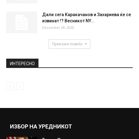
Шампионот од Бруклин е незапирлив
October 18, 2020
Каменос: Ципрас го знае алтернативниот
предлог за Договорот од Преспа, но...
October 15, 2018
Гинеколог: Ако жената се зарази со ова –
На далечина од...
April 28, 2020
Дали сега Каракачанов и Захариева ќе се
извинат !? Весникот NY...
December 28, 2020
Прикажи повеќе
ИНТЕРЕСНО