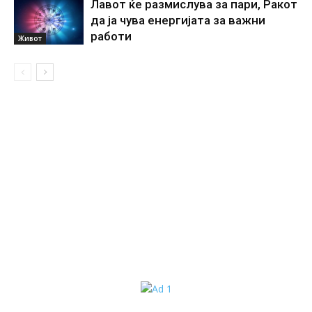
Лавот ќе размислува за пари, Ракот
да ја чува енергијата за важни
работи
Живот