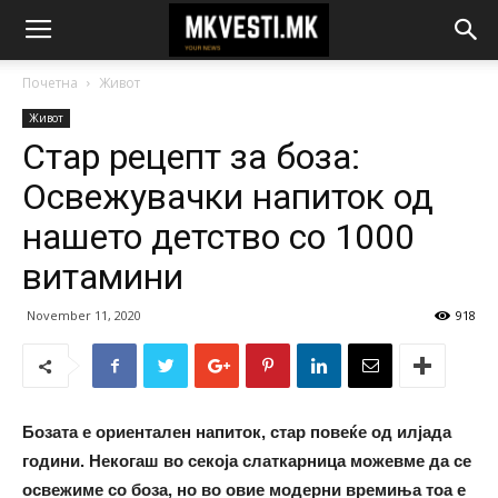
Почетна
Живот
Живот
Стар рецепт за боза:
Освежувачки напиток од
нашето детство со 1000
витамини
November 11, 2020
918
Бозата е ориентален напиток, стар повеќе од илјада
години. Некогаш во секоја слаткарница можевме да се
освежиме со боза, но во овие модерни времиња тоа е