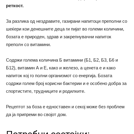
реткост.
За разлика од нездравите, газирани напитоци преполни со
шеќери кои денешните деца ги пијат во големи количини,
бозата е природен, здрав и закрепнувачни напиток
преполн со витамини.
Содржи голема количина Б витамини (Б1, Б2, Б3, Б6 и
Б12), витамин А и Е, како и железо, а ценета е и како
напиток кој го полни организмот со енергија. Бозата
содржи голем број корисни бактерии и е особено добра за
спортистите, трудниците и родилките.
Рецептот за боза е едноставен и секој може без проблем
да ја припреми во својот дом.