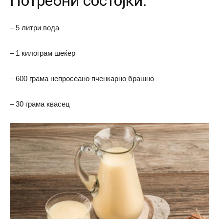
Потребни состојки:
– 5 литри вода
– 1 килограм шеќер
– 600 грама непросеано пченкарно брашно
– 30 грама квасец