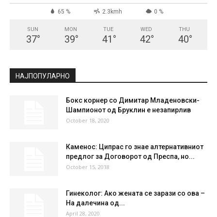
СКОПЈЕ
Clear Sky
°
21.7
°
C
21.7
°
21.7
65 %
2.3kmh
0 %
SUN
MON
TUE
WED
THU
37
°
39
°
41
°
42
°
40
°
НАЈПОПУЛАРНО
Бокс корнер со Димитар Младеновски-