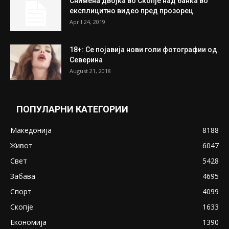
најдени 64.000 евра
July 31, 2026
ПОПУЛАРНИ ОБЈАВИ
Претседателот на Мадагаскар: СЗО ни
Понуди 20 Милиони Долари Мито ако...
May 20, 2020
Снимена двојка во Скопје над банка во
експлицитно видео пред прозорец
April 24, 2019
18+: Се појавија нови голи фотографии од
Северина
August 21, 2018
ПОПУЛАРНИ КАТЕГОРИИ