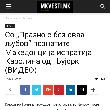
Почетна
Забава
Забава
Со „Празно е без оваа
љубов“ познатите
Македонци ја испратија
Каролина од Њујорк
(ВИДЕО)
May 3, 2019
1126
Каролина Гочева периодов претстојува во Њујорк, каде