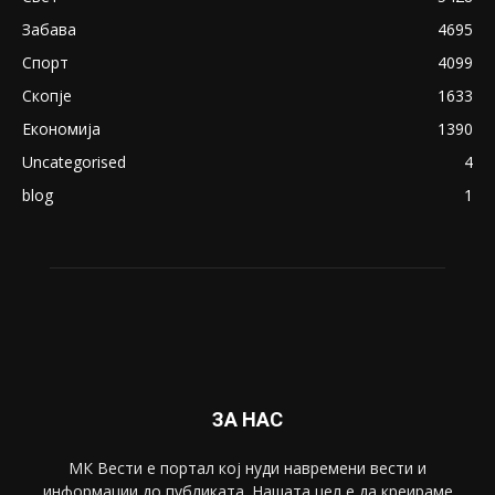
Забава
4695
Спорт
4099
Скопје
1633
Економија
1390
Uncategorised
4
blog
1
ЗА НАС
МК Вести е портал коj нуди навремени вести и
информации до публиката. Нашата цел е да креираме