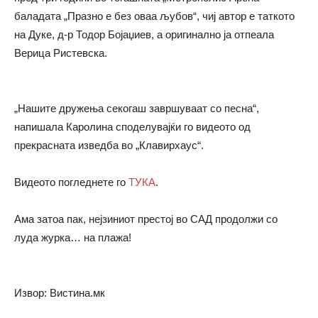
баладата „Празно е без оваа љубов“, чиј автор е таткото
на Дуке, д-р Тодор Бојаџиев, а оригинално ја отпеала
Верица Ристевска.
„Нашите дружења секогаш завршуваат со песна“,
напишала Каролина споделувајќи го видеото од
прекрасната изведба во „Клавирхаус“.
Видеото погледнете го
ТУКА
.
Ама затоа пак, нејзиниот престој во САД продолжи со
луда журка… на плажа!
Извор: Вистина.мк