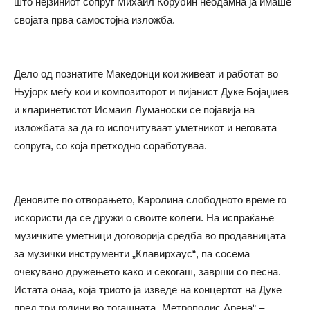
што нејзиниот сопруг Михаил Корубин неодамна ја имаше
својата прва самостојна изложба.
Дело од познатите Македонци кои живеат и работат во
Њујорк меѓу кои и композиторот и пијанист Дуке Бојаџиев
и кларинетистот Исмаил Луманоски се појавија на
изложбата за да го испочитуваат уметникот и неговата
сопруга, со која претходно соработуваа.
Деновите по отворањето, Каролина слободното време го
искористи да се дружи о своите колеги. На испраќање
музичките уметници договорија средба во продавницата
за музички инструменти „Клавирхаус“, па сосема
очекувано дружењето како и секогаш, заврши со песна.
Истата онаа, која триото ја изведе на концертот на Дуке
пред три години во тогашната „Метрополис Арена“ –