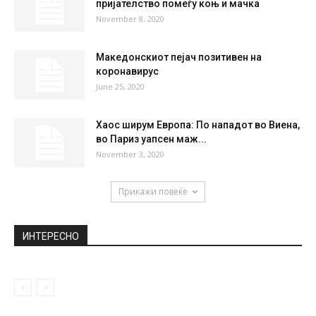
пријателство помеѓу коњ и мачка
November 8, 2020
Македонскиот пејач позитивен на
коронавирус
June 25, 2020
Хаос ширум Европа: По нападот во Виена,
во Париз уапсен маж...
November 3, 2020
Прикажи повеќе
ИНТЕРЕСНО