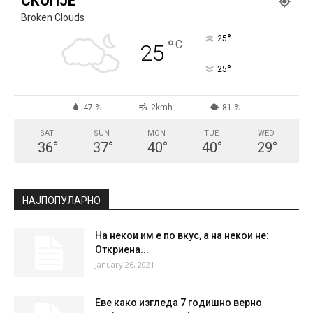
СКОПЈЕ
Broken Clouds
°
25
°
C
25
°
25
47 %
2kmh
81 %
SAT
SUN
MON
TUE
WED
36
°
37
°
40
°
40
°
29
°
НАЈПОПУЛАРНО
На некои им е по вкус, а на некои не:
Откриена...
January 26, 2021
Еве како изгледа 7 годишно верно