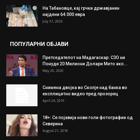
ИЗБОР НА УРЕДНИКОТ
Трамп: Постигнат е историски договор за
целосно разоружување на Хамас
July 31, 2026
Митева: Потврден новиот состав на ИК на
Унија на жени на...
July 31, 2026
На Табановце, кај грчки државјанин
најдени 64.000 евра
July 31, 2026
ПОПУЛАРНИ ОБЈАВИ
Претседателот на Мадагаскар: СЗО ни
Понуди 20 Милиони Долари Мито ако...