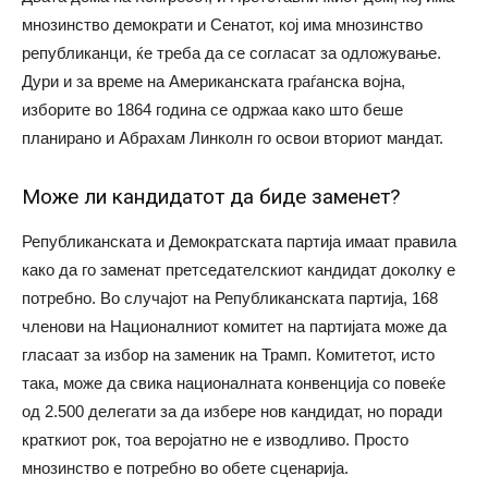
мнозинство демократи и Сенатот, кој има мнозинство
републиканци, ќе треба да се согласат за одложување.
Дури и за време на Американската граѓанска војна,
изборите во 1864 година се одржаа како што беше
планирано и Абрахам Линколн го освои вториот мандат.
Може ли кандидатот да биде заменет?
Републиканската и Демократската партија имаат правила
како да го заменат претседателскиот кандидат доколку е
потребно. Во случајот на Републиканската партија, 168
членови на Националниот комитет на партијата може да
гласаат за избор на заменик на Трамп. Комитетот, исто
така, може да свика националната конвенција со повеќе
од 2.500 делегати за да избере нов кандидат, но поради
краткиот рок, тоа веројатно не е изводливо. Просто
мнозинство е потребно во обете сценарија.