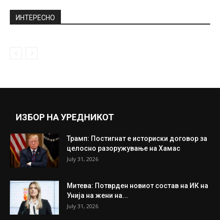
Пипен повторно го нападна Џордан: Како
се осуди да не прикаже...
November 5, 2021
Романските „Спартан“ и „Херкул“ слетаа
во Скопје, ќе гаснат пожари со...
July 17, 2024
Прикажи повеќе
ИНТЕРЕСНО