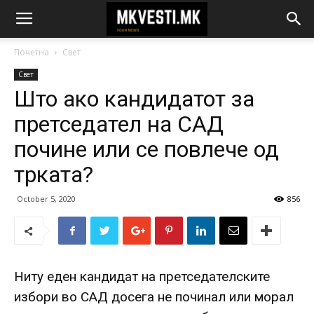
Почетна
Свет
Свет
Што ако кандидатот за
претседател на САД
почине или се повлече од
трката?
October 5, 2020
856
Ниту еден кандидат на претседателските
избори во САД досега не починал или морал