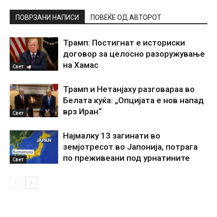
ПОВРЗАНИ НАПИСИ
ПОВЕЌЕ ОД АВТОРОТ
Трамп: Постигнат е историски
договор за целосно разоружување
на Хамас
Свет
Трамп и Нетанјаху разговараа во
Белата куќа: „Опцијата е нов напад
врз Иран“
Свет
Најмалку 13 загинати во
земјотресот во Јапонија, потрага
по преживеани под урнатините
Свет