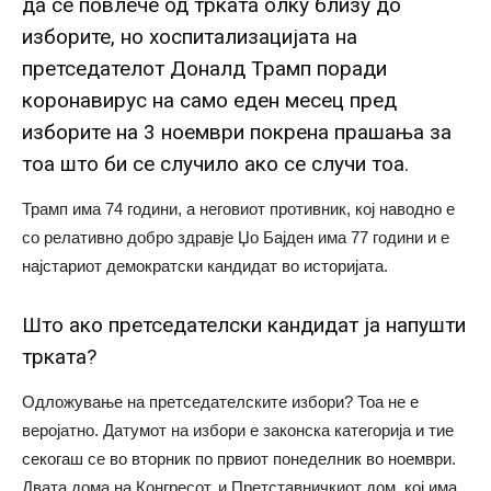
да се повлече од трката олку близу до
изборите, но хоспитализацијата на
претседателот Доналд Трамп поради
коронавирус на само еден месец пред
изборите на 3 ноември покрена прашања за
тоа што би се случило ако се случи тоа.
Трамп има 74 години, а неговиот противник, кој наводно е
со релативно добро здравје Џо Бајден има 77 години и е
најстариот демократски кандидат во историјата.
Што ако претседателски кандидат ја напушти
трката?
Одложување на претседателските избори? Тоа не е
веројатно. Датумот на избори е законска категорија и тие
секогаш се во вторник по првиот понеделник во ноември.
Двата дома на Конгресот, и Претставничкиот дом, кој има