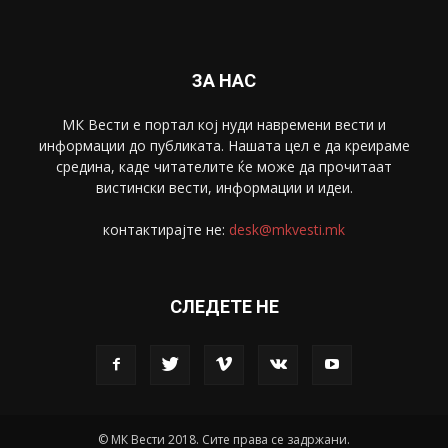
Скопје
1633
Економија
1390
Uncategorised
4
blog
1
ЗА НАС
МК Вести е портал коj нуди навремени вести и
информации до публиката. Нашата цел е да креираме
средина, каде читателите ќе може да прочитаат
вистински вести, информации и идеи.