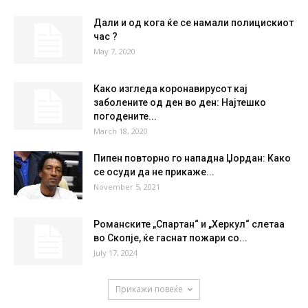
27.5
°
27.5
40 %
2kmh
25 %
SAT
SUN
MON
TUE
WED
27
°
37
°
40
°
41
°
41
°
НАЈПОПУЛАРНО
Дали и од кога ќе се намали полицискиот
час ?
May 7, 2020
Како изгледа коронавирусот кај
заболените од ден во ден: Најтешко
погодените...
March 18, 2020