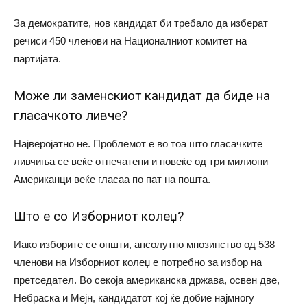
За демократите, нов кандидат би требало да изберат
речиси 450 членови на Националниот комитет на
партијата.
Може ли заменскиот кандидат да биде на
гласачкото ливче?
Најверојатно не. Проблемот е во тоа што гласачките
ливчиња се веќе отпечатени и повеќе од три милиони
Американци веќе гласаа по пат на пошта.
Што е со Изборниот колеџ?
Иако изборите се општи, апсолутно мнозинство од 538
членови на Изборниот колеџ е потребно за избор на
претседател. Во секоја американска држава, освен две,
Небраска и Мејн, кандидатот кој ќе добие најмногу