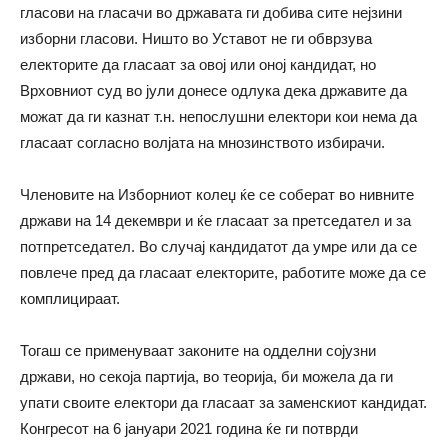
гласови на гласачи во државата ги добива сите нејзини
изборни гласови. Ништо во Уставот не ги обврзува
електорите да гласаат за овој или оној кандидат, но
Врховниот суд во јули донесе одлука дека државите да
можат да ги казнат т.н. непослушни електори кои нема да
гласаат согласно волјата на мнозинството избирачи.
Членовите на Изборниот колеџ ќе се соберат во нивните
држави на 14 декември и ќе гласаат за претседател и за
потпретседател. Во случај кандидатот да умре или да се
повлече пред да гласаат електорите, работите може да се
комплицираат.
Тогаш се применуваат законите на одделни сојузни
држави, но секоја партија, во теорија, би можела да ги
упати своите електори да гласаат за заменскиот кандидат.
Конгресот на 6 јануари 2021 година ќе ги потврди