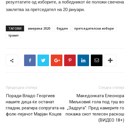
резултатите од изборите, а победникот ќе положи свечена
заклетва за претседател на 20 јануари.
ТАГОВИ
америка 2020
бајден
претседателски избори
трамп
Предходна статија
Следна статија
Поради Владо Георгиев
Македонката Елеонора
нашите деца ќе останат
Миљковиќ гола под туш во
гладни, реагира сопругата на
„Задруга“: Пред камерите го
фолк-пејачот Марјан Коцев
покажа сиот телесен раскош
(ВИДЕО 18+)