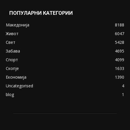
May 20, 2020
Снимена двојка во Скопје над банка во
експлицитно видео пред прозорец
April 24, 2019
18+: Се појавија нови голи фотографии од
Северина
August 21, 2018
ПОПУЛАРНИ КАТЕГОРИИ
Македонија
8188
Живот
6047
Свет
5428
Забава
4695
Спорт
4099