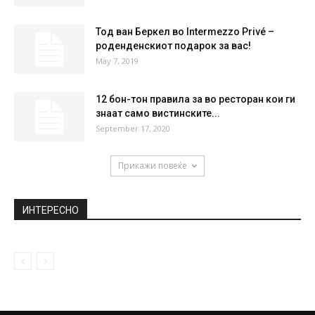
НАЈПОПУЛАРНО
Ја чувате лубеницата во фрижидер?
Правите грешка…
September 3, 2019
Професорка од Харвард тврди дека
кокосовото масло е отров
August 23, 2018
Тод ван Беркел во Intermezzo Privé –
роденденскиот подарок за вас!
May 7, 2019
12 бон-тон правила за во ресторан кои ги
знаат само вистинските...
September 17, 2020