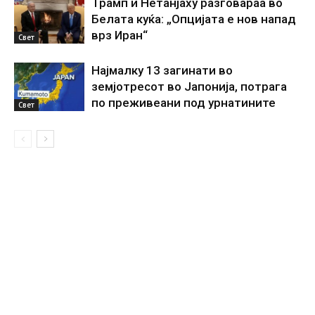
Трамп и Нетанјаху разговараа во
Белата куќа: „Опцијата е нов напад
врз Иран“
Свет
Најмалку 13 загинати во
земјотресот во Јапонија, потрага
по преживеани под урнатините
Свет