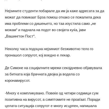
Нејзините студенти побарале да им ја каже адресата за да
можат да повикаат Брза помош откако се пожалила дека
има проблеми со дишењето, но таа изустила само „не
можам“ и паднала на подот во својата куќа, јави
„Вашингтон Пост“.
Неколку часа подоцна нејзиниот безживотно тело го
пронашол сопругот, кој воедно е лекар.
Де Симоне на социјалните мрежи секојдневно објавувала
за битката која брачната двојка ја водела со
коронавирусот.
-Многу е компликувано. Повеќе од четири седмици сум
позитивна на вирусот, а симптомите не проаѓаат. Поради
целата ситуација сопругот е многу исцрпен, напишала