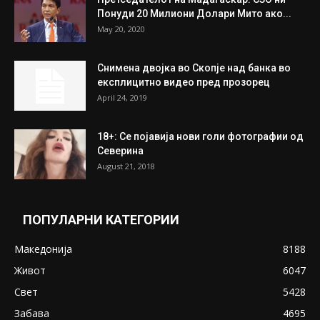
July 31, 2026
На Табановце, кај грчки државјанин
најдени 64.000 евра
July 31, 2026
ПОПУЛАРНИ ОБЈАВИ
Претседателот на Мадагаскар: СЗО ни
Понуди 20 Милиони Долари Мито ако...
May 20, 2020
Снимена двојка во Скопје над банка во
експлицитно видео пред прозорец
April 24, 2019
18+: Се појавија нови голи фотографии од
Северина