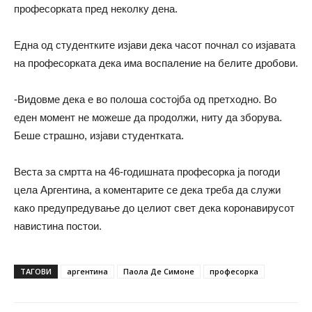
професорката пред неколку дена.
Една од студентките изјави дека часот почнал со изјавата
на професорката дека има воспаление на белите дробови.
-Видовме дека е во полоша состојба од претходно. Во
еден момент не можеше да продолжи, ниту да зборува.
Беше страшно, изјави студентката.
Веста за смртта на 46-годишната професорка ја погоди
цела Аргентина, а коментарите се дека треба да служи
како предупредување до целиот свет дека коронавирусот
навистина постои.
ТАГОВИ
аргентина
Паола Де Симоне
професорка