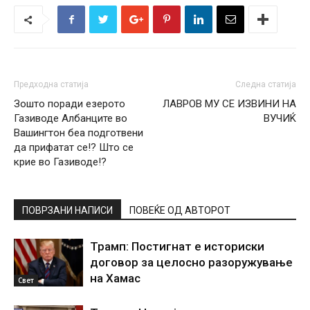
Предходна статија
Следна статија
Зошто поради езерото
ЛАВРОВ МУ СЕ ИЗВИНИ НА
Газиводе Албанците во
ВУЧИЌ
Вашингтон беа подготвени
да прифатат се!? Што се
крие во Газиводе!?
ПОВРЗАНИ НАПИСИ
ПОВЕЌЕ ОД АВТОРОТ
Трамп: Постигнат е историски
договор за целосно разоружување
на Хамас
Свет