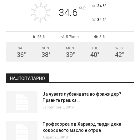
СКОПЈЕ
Clear Sky
°
34.6
°
C
34.6
°
34.6
25 %
5.7kmh
5 %
SAT
SUN
MON
TUE
WED
36
°
38
°
39
°
40
°
42
°