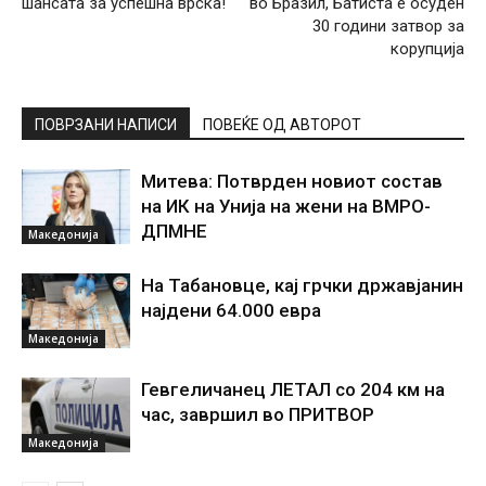
шансата за успешна врска!
во Бразил, Батиста е осуден
30 години затвор за
корупција
ПОВРЗАНИ НАПИСИ
ПОВЕЌЕ ОД АВТОРОТ
Митева: Потврден новиот состав
на ИК на Унија на жени на ВМРО-
ДПМНЕ
Македонија
На Табановце, кај грчки државјанин
најдени 64.000 евра
Македонија
Гевгеличанец ЛЕТАЛ со 204 км на
час, завршил во ПРИТВОР
Македонија