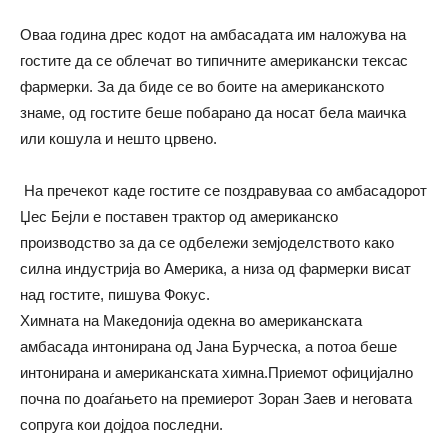
Оваа година дрес кодот на амбасадата им наложува на
гостите да се облечат во типичните американски тексас
фармерки. За да биде се во боите на американското
знаме, од гостите беше побарано да носат бела маичка
или кошула и нешто црвено.
На пречекот каде гостите се поздравуваа со амбасадорот
Џес Бејли е поставен трактор од американско
производство за да се одбележи земјоделството како
силна индустрија во Америка, а низа од фармерки висат
над гостите, пишува Фокус.
Химната на Македонија одекна во американската
амбасада интонирана од Јана Бурческа, а потоа беше
интонирана и американската химна.Приемот официјално
почна по доаѓањето на премиерот Зоран Заев и неговата
сопруга кои дојдоа последни.