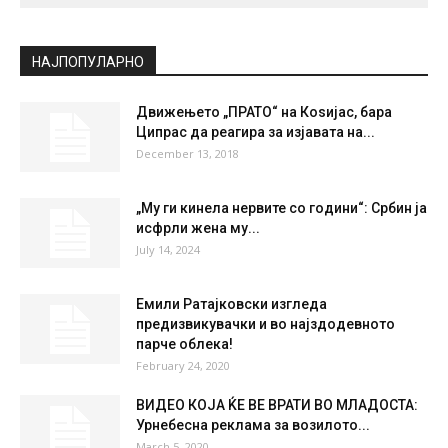
СКОПЈЕ
Broken Clouds
°
28.6
°
C
28.6
°
28.6
32 %
1.9kmh
55 %
THU
FRI
SAT
SUN
MON
28
°
36
°
38
°
38
°
39
°
НАЈПОПУЛАРНО
Движењето „ПРАТО“ на Коѕијас, бара
Ципрас да реагира за изјавата на...
December 13, 2018
„Му ги кинела нервите со години“: Србин ја