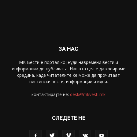
Свет
5428
Забава
4695
Спорт
4099
Скопје
1633
Економија
1390
Uncategorised
4
blog
1
ЗА НАС
МК Вести е портал коj нуди навремени вести и