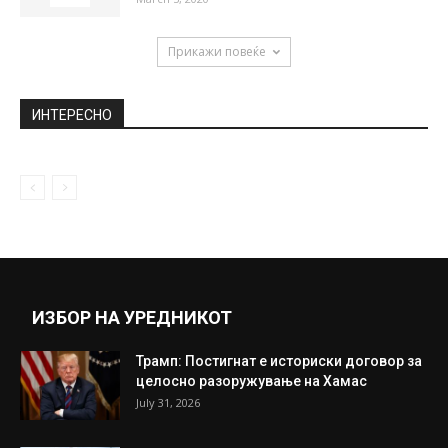
исфрли жена му...
July 14, 2024
Емили Ратајковски изгледа
предизвикувачки и во најздодевното
парче облека!
February 24, 2020
ВИДЕО КОЈА ЌЕ ВЕ ВРАТИ ВО МЛАДОСТА:
Урнебесна реклама за возилото...
March 5, 2020
Прикажи повеќе
ИНТЕРЕСНО