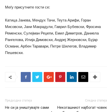
Меѓу присутните гости се:
Катица Јанева, Мендух Тачи, Теута Арифи, Горан
Мисовски, Јани Макрадули, Гаврил Бубевски, Фросина
Ременски, Сулејман Реџепи, Емил Димитров, Даниела
Рангелова, Илија Димовски, Андреј Жерновски, Бујар
Османи, Арбен Таравари, Петре Шилегов, Владимир
Пешевски.
Предходна статија
Следна статија
Не си ја уништувајте сами
Некогашниот најбогат човек