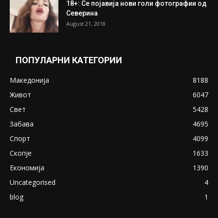
ПОПУЛАРНИ ОБЈАВИ
Претседателот на Мадагаскар: СЗО ни
Понуди 20 Милиони Долари Мито ако...
May 20, 2020
Снимена двојка во Скопје над банка во
експлицитно видео пред прозорец
April 24, 2019
18+: Се појавија нови голи фотографии од
Северина
August 21, 2018
ПОПУЛАРНИ КАТЕГОРИИ
Македонија
8188
Живот
6047