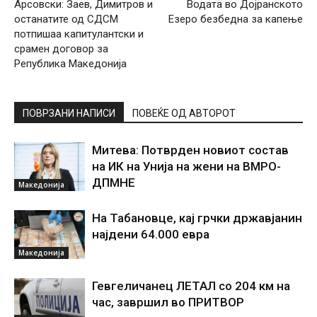
Арсовски: Заев, Димитров и
Водата во Дојранското
останатите од СДСМ
Езеро безбедна за капење
потпишаа капитулантски и
срамен договор за
Република Македонија
ПОВРЗАНИ НАПИСИ
ПОВЕЌЕ ОД АВТОРОТ
Митева: Потврден новиот состав
на ИК на Унија на жени на ВМРО-
ДПМНЕ
Македонија
На Табановце, кај грчки државјанин
најдени 64.000 евра
Македонија
Гевгеличанец ЛЕТАЛ со 204 км на
час, завршил во ПРИТВОР