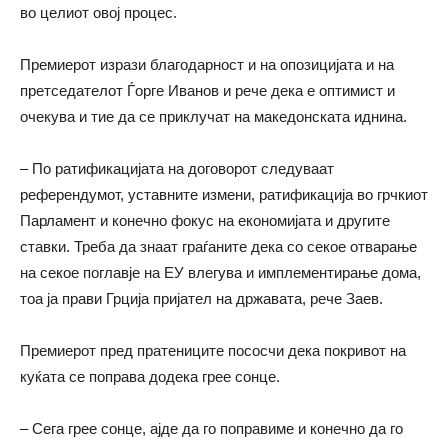
во целиот овој процес.
Премиерот изрази благодарност и на опозицијата и на
претседателот Ѓорге Иванов и рече дека е оптимист и
очекува и тие да се приклучат на македонската иднина.
– По ратификацијата на договорот следуваат
референдумот, уставните измени, ратификација во грчкиот
Парламент и конечно фокус на економијата и другите
ставки. Треба да знаат граѓаните дека со секое отварање
на секое поглавје на ЕУ влегува и имплементирање дома,
тоа ја прави Грција пријател на државата, рече Заев.
Премиерот пред пратениците пососчи дека покривот на
куќата се поправа додека грее сонце.
– Сега грее сонце, ајде да го поправиме и конечно да го