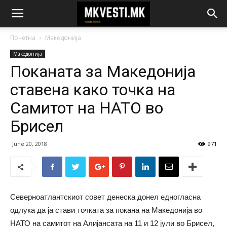
Почетна
Македонија
Македонија
Поканата за Македонија
ставена како точка на
Самитот на НАТО во
Брисел
June 20, 2018
971
Северноатлантскиот совет денеска донел едногласна
одлука да ја стави точката за покана на Македонија во
НАТО на самитот на Алијансата на 11 и 12 јули во Брисел,