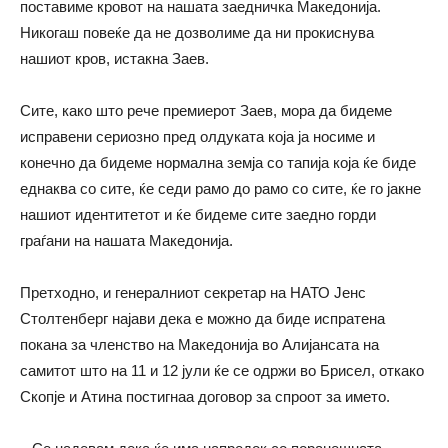
поставиме кровот на нашата заедничка Македонија.
Никогаш повеќе да не дозволиме да ни прокиснува
нашиот кров, истакна Заев.
Сите, како што рече премиерот Заев, мора да бидеме
исправени сериозно пред олдуката која ја носиме и
конечно да бидеме нормална земја со тапија која ќе биде
еднаква со сите, ќе седи рамо до рамо со сите, ќе го јакне
нашиот идентитетот и ќе бидеме сите заедно горди
граѓани на нашата Македонија.
Претходно, и генералниот секретар на НАТО Јенс
Столтенберг најави дека е можно да биде испратена
покана за членство на Македонија во Алијансата на
самитот што на 11 и 12 јули ќе се одржи во Брисел, откако
Скопје и Атина постигнаа договор за спроот за името.