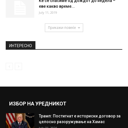
Јапонската компанија за пневматици
„Тојо“ гради фабрика од 382 милиони
евра...
December 16, 2020
Ќе погодите ли кој е на фотографијата?
Ова девојче важи за...
February 26, 2022
Ќе се спасиме од дождот до недела –
еве какво време...
July 11, 2019
Прикажи повеќе
ИНТЕРЕСНО