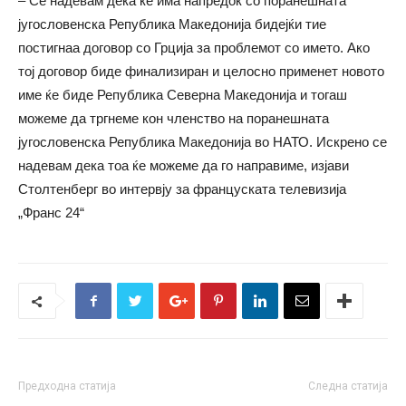
– Се надевам дека ќе има напредок со поранешната
југословенска Република Македонија бидејќи тие
постигнаа договор со Грција за проблемот со името. Ако
тој договор биде финализиран и целосно применет новото
име ќе биде Република Северна Македонија и тогаш
можеме да тргнеме кон членство на поранешната
југословенска Република Македонија во НАТО. Искрено се
надевам дека тоа ќе можеме да го направиме, изјави
Столтенберг во интервју за француската телевизија
„Франс 24“
Предходна статија
Следна статија