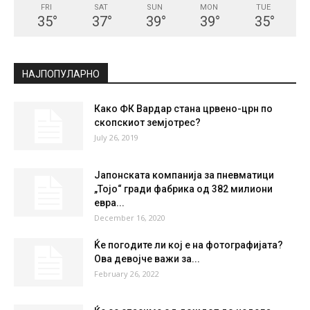
СКОПЈЕ
Clear Sky
°
22.7
°
C
22.7
°
22.7
41 %
1.8kmh
0 %
FRI
SAT
SUN
MON
TUE
35
°
37
°
39
°
39
°
35
°
НАЈПОПУЛАРНО
Како ФК Вардар стана црвено-црн по
скопскиот земјотрес?
July 26, 2019