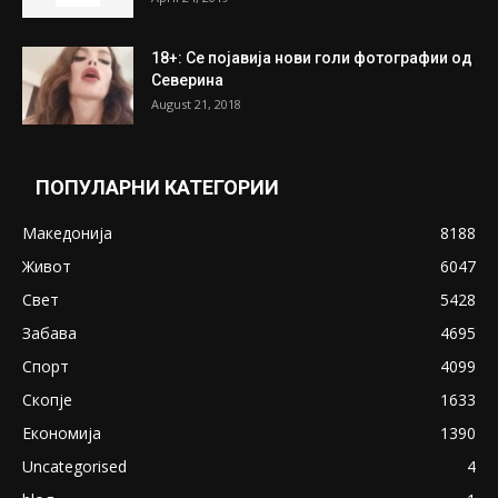
ПОПУЛАРНИ ОБЈАВИ
Претседателот на Мадагаскар: СЗО ни
Понуди 20 Милиони Долари Мито ако...
May 20, 2020
Снимена двојка во Скопје над банка во
експлицитно видео пред прозорец
April 24, 2019
18+: Се појавија нови голи фотографии од
Северина
August 21, 2018
ПОПУЛАРНИ КАТЕГОРИИ
Македонија
8188