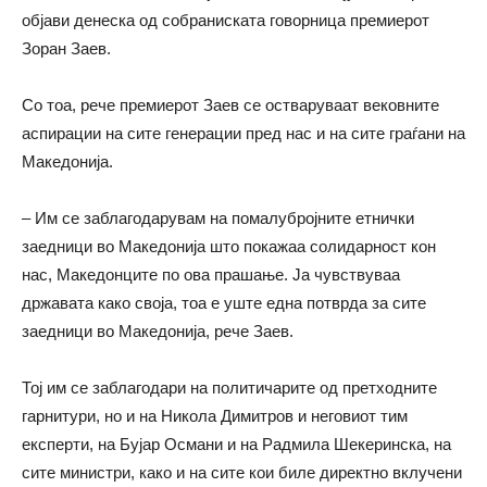
објави денеска од собраниската говорница премиерот
Зоран Заев.
Со тоа, рече премиерот Заев се остваруваат вековните
аспирации на сите генерации пред нас и на сите граѓани на
Македонија.
– Им се заблагодарувам на помалубројните етнички
заедници во Македонија што покажаа солидарност кон
нас, Македонците по ова прашање. Ја чувствуваа
државата како своја, тоа е уште една потврда за сите
заедници во Македонија, рече Заев.
Тој им се заблагодари на политичарите од претходните
гарнитури, но и на Никола Димитров и неговиот тим
експерти, на Бујар Османи и на Радмила Шекеринска, на
сите министри, како и на сите кои биле директно вклучени