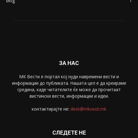
Живот
6047
Свет
5428
Забава
4695
Спорт
4099
Скопје
1633
Економија
1390
Uncategorised
4
blog
1
ЗА НАС