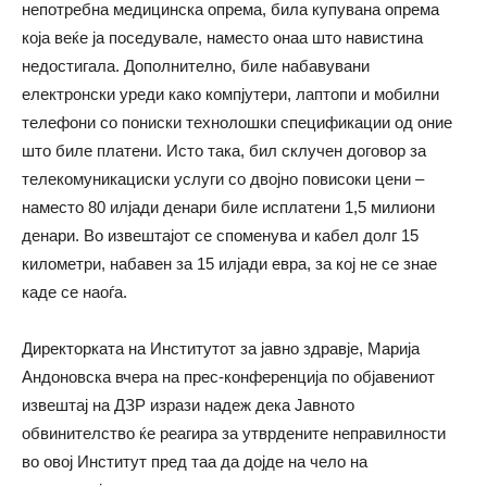
непотребна медицинска опрема, била купувана опрема
која веќе ја поседувале, наместо онаа што навистина
недостигала. Дополнително, биле набавувани
електронски уреди како компјутери, лаптопи и мобилни
телефони со пониски технолошки спецификации од оние
што биле платени. Исто така, бил склучен договор за
телекомуникациски услуги со двојно повисоки цени –
наместо 80 илјади денари биле исплатени 1,5 милиони
денари. Во извештајот се споменува и кабел долг 15
километри, набавен за 15 илјади евра, за кој не се знае
каде се наоѓа.
Директорката на Институтот за јавно здравје, Марија
Андоновска вчера на прес-конференција по објавениот
извештај на ДЗР изрази надеж дека Јавното
обвинителство ќе реагира за утврдените неправилности
во овој Институт пред таа да дојде на чело на