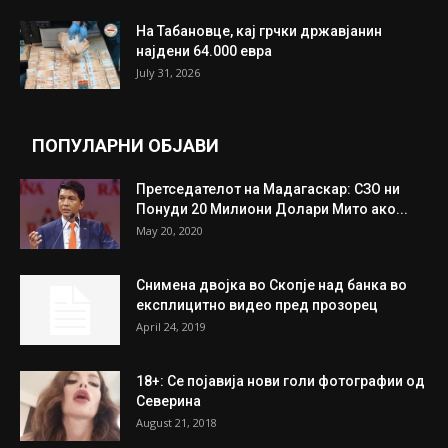
На Табановце, кај грчки државјанин
најдени 64.000 евра
July 31, 2026
ПОПУЛАРНИ ОБЈАВИ
Претседателот на Мадагаскар: СЗО ни
Понуди 20 Милиони Долари Мито ако...
May 20, 2020
Снимена двојка во Скопје над банка во
експлицитно видео пред прозорец
April 24, 2019
18+: Се појавија нови голи фотографии од
Северина
August 21, 2018