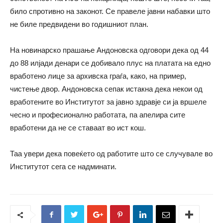
било спротивно на законот. Се правеле јавни набавки што
не биле предвидени во годишниот план.
На новинарско прашање Андоновска одговори дека од 44
до 88 илјади денари се добивало плус на платата на едно
вработено лице за архивска граѓа, како, на пример,
чистење двор. Андоновска сепак истакна дека некои од
вработените во Институтот за јавно здравје си ја вршеле
чесно и професионално работата, па апелира сите
вработени да не се ставаат во ист кош.
Таа увери дека повеќето од работите што се случувале во
Институтот сега се надминати.