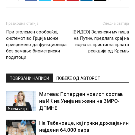
Предходна статија
Следна статија
При зголемен сообраќај,
[ВИДЕО] Зеленски му пиша
системот во Грција може
на Путин, предлага крај на
привремено да функционира
војната, пристигна првата
без земање биометриски
реакција од Кремљ
податоци
ПОВРЗАНИ НАПИСИ
ПОВЕЌЕ ОД АВТОРОТ
Митева: Потврден новиот состав
на ИК на Унија на жени на ВМРО-
ДПМНЕ
Македонија
На Табановце, кај грчки државјанин
најдени 64.000 евра