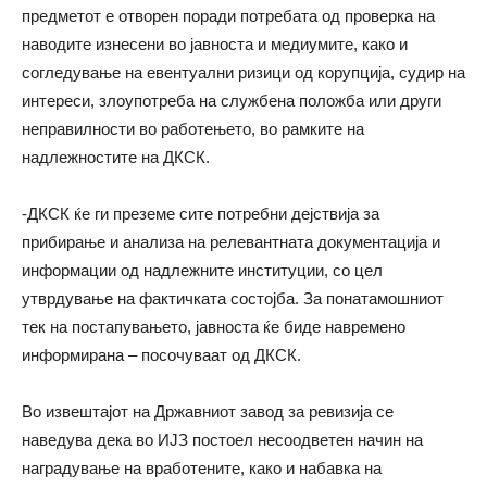
предметот е отворен поради потребата од проверка на
наводите изнесени во јавноста и медиумите, како и
согледување на евентуални ризици од корупција, судир на
интереси, злоупотреба на службена положба или други
неправилности во работењето, во рамките на
надлежностите на ДКСК.
-ДКСК ќе ги преземе сите потребни дејствија за
прибирање и анализа на релевантната документација и
информации од надлежните институции, со цел
утврдување на фактичката состојба. За понатамошниот
тек на постапувањето, јавноста ќе биде навремено
информирана – посочуваат од ДКСК.
Во извештајот на Државниот завод за ревизија се
наведува дека во ИЈЗ постоел несоодветен начин на
наградување на вработените, како и набавка на