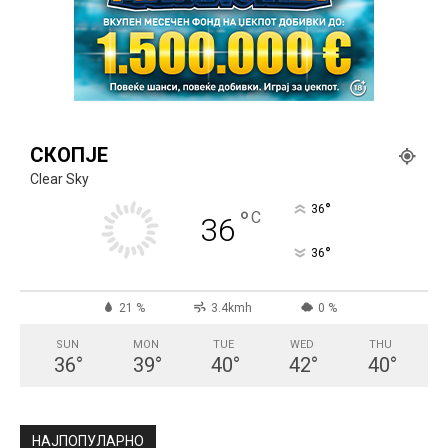
СКОПЈЕ
Clear Sky
°
36
°
C
36
°
36
21 %
3.4kmh
0 %
SUN
MON
TUE
WED
THU
36
°
39
°
40
°
42
°
40
°
НАЈПОПУЛАРНО