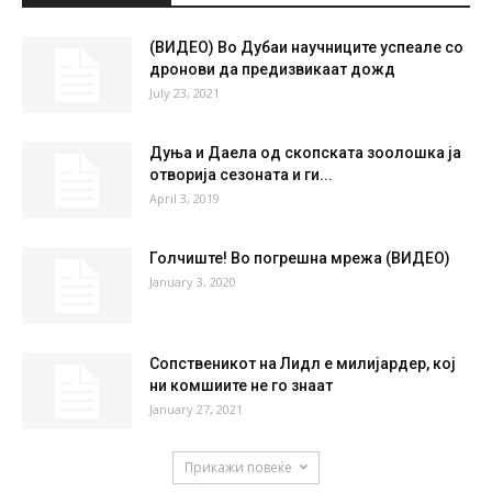
(ВИДЕО) Во Дубаи научниците успеале со
дронови да предизвикаат дожд
July 23, 2021
Дуња и Даела од скопската зоолошка ја
отворија сезоната и ги...
April 3, 2019
Голчиште! Во погрешна мрежа (ВИДЕО)
January 3, 2020
Сопственикот на Лидл е милијардер, кој
ни комшиите не го знаат
January 27, 2021
Прикажи повеќе