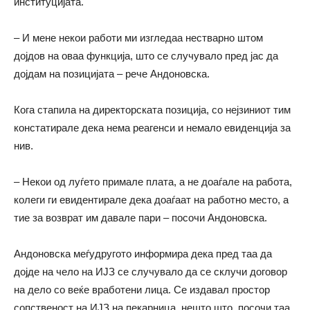
институцијата.
– И мене некои работи ми изгледаа нестварно штом
дојдов на оваа функција, што се случувало пред јас да
дојдам на позицијата – рече Андоновска.
Кога стапила на директорската позиција, со нејзиниот тим
констатирале дека нема реагенси и немало евиденција за
нив.
– Некои од луѓето примале плата, а не доаѓале на работа,
колеги ги евидентирале дека доаѓаат на работно место, а
тие за возврат им давале пари – посочи Андоновска.
Андоновска меѓудругото информира дека пред таа да
дојде на чело на ИЈЗ се случувало да се склучи договор
на дело со веќе вработени лица. Се издавал простор
сопственост на ИЈЗ на пекарница, нешто што, посочи таа,