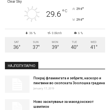
СКОПЈЕ
Clear Sky
°
29.6
°
C
29.6
°
29.6
36 %
0.8kmh
6 %
SAT
SUN
MON
TUE
WED
36
°
37
°
39
°
40
°
41
°