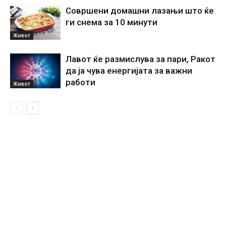
Совршени домашни лазањи што ќе
ги снема за 10 минути
Живот
Лавот ќе размислува за пари, Ракот
да ја чува енергијата за важни
работи
Живот