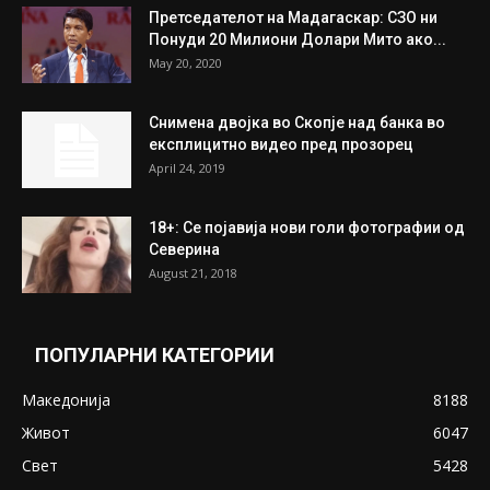
Унија на жени на...
July 31, 2026
На Табановце, кај грчки државјанин
најдени 64.000 евра
July 31, 2026
ПОПУЛАРНИ ОБЈАВИ
Претседателот на Мадагаскар: СЗО ни
Понуди 20 Милиони Долари Мито ако...
May 20, 2020
Снимена двојка во Скопје над банка во
експлицитно видео пред прозорец
April 24, 2019
18+: Се појавија нови голи фотографии од