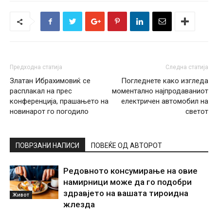
Предходна статија
Следна статија
Златан Ибрахимовиќ се
Погледнете како изгледа
расплакал на прес
моментално најпродаваниот
конференција, прашањето на
електричен автомобил на
новинарот го погодило
светот
ПОВРЗАНИ НАПИСИ
ПОВЕЌЕ ОД АВТОРОТ
Редовното консумирање на овие
намирници може да го подобри
здравјето на вашата тироидна
Живот
жлезда