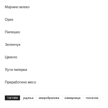
Мајчино млеко
Ориз
Пилешко
Зеленчук
Цвекло
Лути пиперки
Преработено месо
ТАГОВИ
јадења
микробранова
намирници
токсични