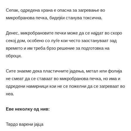
Сепак, одредена храна е опасна за загревање во
микробранова печка, бидејќи станува токсична.
Денес, микробрановите печки може да се најдат во скоро
секој дом, особено со луѓе кои често заостануваат зад
времето и им треба брзо решение за подготовка на
оброци.
Сите знаеме дека пластичните јадења, метал или фолија
не смеат да се ставаат во микробранова печка, но има и
одредени намирници кои не се пожелни да се загреваат во
неа.
Еве неколку од нив:
Тврдо варени јајца