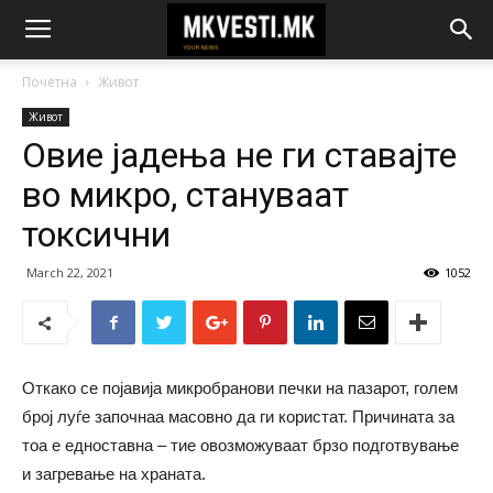
Почетна
Живот
Живот
Овие јадења не ги ставајте
во микро, стануваат
токсични
March 22, 2021
1052
Откако се појавија микробранови печки на пазарот, голем
број луѓе започнаа масовно да ги користат. Причината за
тоа е едноставна – тие овозможуваат брзо подготвување
и загревање на храната.