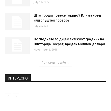
НАЈПОПУЛАРНО
Покрај фламингата и зебрите, наскоро и
пингвини во скопската Зоолошка градина
January 17, 2019
Ново засилување за македонскиот
шампион
July 14, 2022
Што троши повеќе гориво? Клима уред
или спуштен прозор?
July 27, 2021
Погледнете го дијамантскиот градник на
Викторија Сикрет, вреден милион долари
November 6, 2018