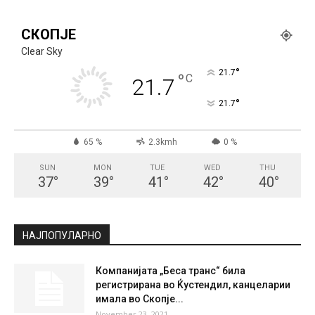
СКОПЈЕ
Clear Sky
°
21.7
°
C
21.7
°
21.7
65 %
2.3kmh
0 %
SUN
MON
TUE
WED
THU
37
°
39
°
41
°
42
°
40
°
НАЈПОПУЛАРНО
Компанијата „Беса транс“ била
регистрирана во Ќустендил, канцеларии
имала во Скопје...
November 23, 2021