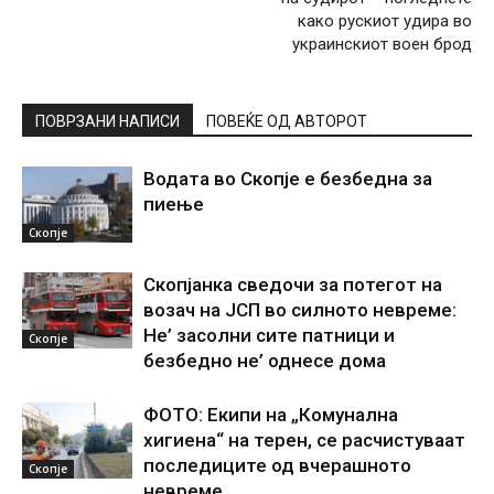
како рускиот удира во
украинскиот воен брод
ПОВРЗАНИ НАПИСИ
ПОВЕЌЕ ОД АВТОРОТ
Водата во Скопје е безбедна за
пиење
Скопје
Скопјанка сведочи за потегот на
возач на ЈСП во силното невреме:
Не’ засолни сите патници и
Скопје
безбедно не’ однесе дома
ФОТО: Екипи на „Комунална
хигиена“ на терен, се расчистуваат
последиците од вчерашното
Скопје
невреме