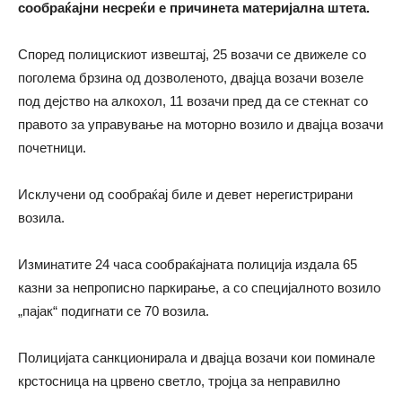
сообраќајни несреќи е причинета материјална штета.
Според полицискиот извештај, 25 возачи се движеле со
поголема брзина од дозволеното, двајца возачи возеле
под дејство на алкохол, 11 возачи пред да се стекнат со
правото за управување на моторно возило и двајца возачи
почетници.
Исклучени од сообраќај биле и девет нерегистрирани
возила.
Изминатите 24 часа сообраќајната полиција издала 65
казни за непрописно паркирање, а со специјалното возило
„пајак“ подигнати се 70 возила.
Полицијата санкционирала и двајца возачи кои поминале
крстосница на црвено светло, тројца за неправилно