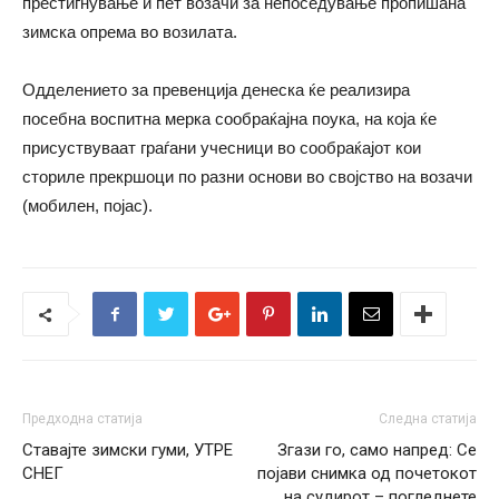
престигнување и пет возачи за непоседување пропишана
зимска опрема во возилата.
Одделението за превенција денеска ќе реализира
посебна воспитна мерка сообраќајна поука, на која ќе
присуствуваат граѓани учесници во сообраќајот кои
сториле прекршоци по разни основи во својство на возачи
(мобилен, појас).
Предходна статија
Следна статија
Ставајте зимски гуми, УТРЕ
Згази го, само напред: Се
СНЕГ
појави снимка од почетокот
на судирот – погледнете