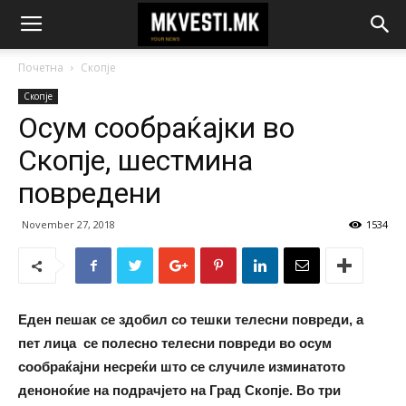
Почетна
Скопје
Скопје
Осум сообраќајки во
Скопје, шестмина
повредени
November 27, 2018
1534
Еден пешак се здобил со тешки телесни повреди, а
пет лица се полесно телесни повреди во осум
сообраќајни несреќи што се случиле изминатото
деноноќие на подрачјето на Град Скопје. Во три