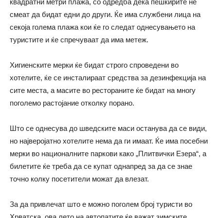
квадратни метри плажа, со одредба дека пешкирите не
смеат да бидат едни до други. Ќе има службени лица на
секоја голема плажа кои ќе го следат однесувањето на
туристите и ќе спречуваат да има метеж.
Хигиенските мерки ќе бидат строго спроведени во
хотелите, ќе се инсталираат средства за дезинфекција на
сите места, а масите во рестораните ќе бидат на многу
поголемо растојание отколку порано.
Што се однесува до шведските маси останува да се види,
но најверојатно хотелите нема да ги имаат. Ќе има посебни
мерки во националните паркови како „Плитвички Езера“, а
билетите ќе треба да се купат однапред за да се знае
точно колку посетители можат да влезат.
За да привлечат што е можно поголем број туристи во
Хрватска, ова лето на автопатите ќе важат зимските,