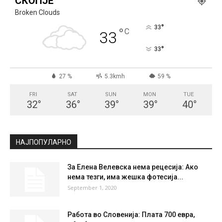
СКОПЈЕ
Broken Clouds
°
33
°
C
33
°
33
27 %
5.3kmh
59 %
FRI
SAT
SUN
MON
TUE
32
°
36
°
39
°
39
°
40
°
НАЈПОПУЛАРНО
За Елена Велевска нема рецесија: Ако
нема тезги, има жешка фотесија...
September 1, 2020
Работа во Словенија: Плата 700 евра,