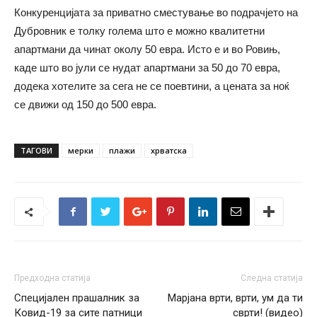
Конкуренцијата за приватно сместување во подрачјето на
Дубровник е толку голема што е можно квалитетни
апартмани да чинат околу 50 евра. Исто е и во Ровињ,
каде што во јули се нудат апартмани за 50 до 70 евра,
додека хотелите за сега не се поевтини, а цената за ноќ
се движи од 150 до 500 евра.
ТАГОВИ
мерки
плажи
хрватска
Предходна статија
Следна статија
Специјален прашалник за
Марјана врти, врти, ум да ти
Ковид-19 за сите патници
сврти! (видео)