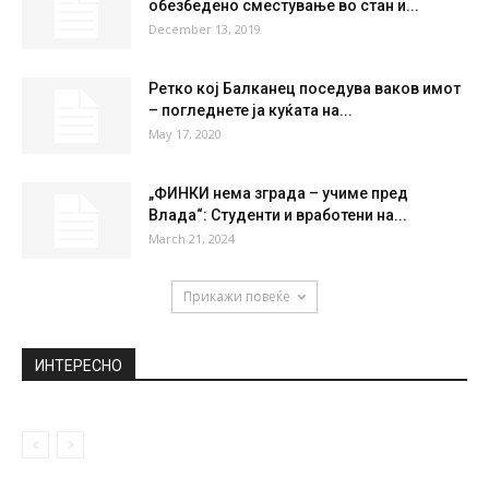
обезбедено сместување во стан и...
December 13, 2019
Ретко кој Балканец поседува ваков имот
– погледнете ја куќата на...
May 17, 2020
„ФИНКИ нема зграда – учиме пред
Влада“: Студенти и вработени на...
March 21, 2024
Прикажи повеќе
ИНТЕРЕСНО