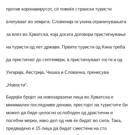
против коронавирусот, сè повеќе странски туристи
влегуваат во земјата. Словенија ги укина ограничувањата
за влез во Хрватска, која досега договори пристигнување
на туристи од пет држави. Првите туристи од Кина треба
да пристигнат до септември, а пристигнуваат гости и од
Унгарија, Австрија, Чешка и Словачка, пренесува
„Новости“.
Бидејќи бројот на новозаразени лица во Хрватска е
минимален последниве денови, престојот на туристите би
можел да биде целосно ослободен од драстични и
посебни мерки, иако дел од нив ќе бидат во сила. Така,
предвидено е 15 лица да бидат сместени на сто