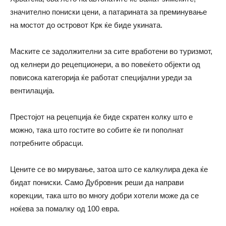
значително пониски цени, а патарината за преминување
на мостот до островот Крк ќе биде укината.
Маските се задолжителни за сите вработени во туризмот,
од келнери до рецепционери, а во повеќето објекти од
повисока категорија ќе работат специјални уреди за
вентилација.
Престојот на рецепција ќе биде скратен колку што е
можно, така што гостите во собите ќе ги пополнат
потребните обрасци.
Цените се во мирување, затоа што се калкулира дека ќе
бидат пониски. Само Дубровник реши да направи
корекции, така што во многу добри хотели може да се
ноќева за помалку од 100 евра.