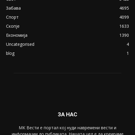
Забава
4695
Спорт
4099
Скопје
1633
Економија
1390
Uncategorised
4
blog
1
ЗА НАС
МК Вести е портал коj нуди навремени вести и
информации до публиката. Нашата цел е да креираме