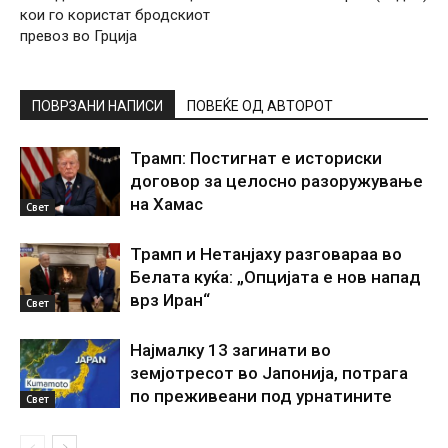
кои го користат бродскиот
превоз во Грција
ПОВРЗАНИ НАПИСИ
ПОВЕЌЕ ОД АВТОРОТ
Трамп: Постигнат е историски
договор за целосно разоружување
на Хамас
Свет
Трамп и Нетанјаху разговараа во
Белата куќа: „Опцијата е нов напад
врз Иран“
Свет
Најмалку 13 загинати во
земјотресот во Јапонија, потрага
по преживеани под урнатините
Свет