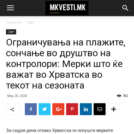
Почетна
Свет
Свет
Ограничувања на плажите,
сончање во друштво на
контролори: Мерки што ќе
важат во Хрватска во
текот на сезоната
May 20, 2020
782
За седум дена откако Хрватска ги попушти мерките