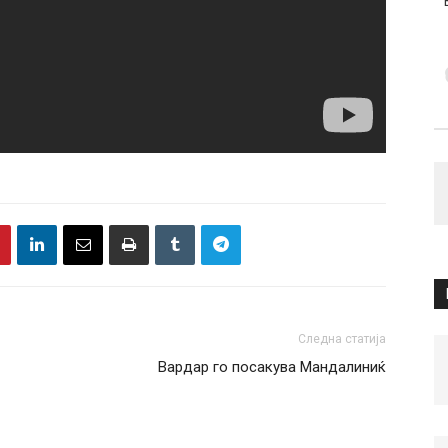
Следна статија
Вардар го посакува Мандалиниќ