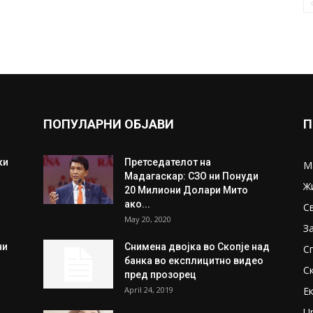
ПОПУЛАРНИ ОБЈАВИ
П
ки
Претседателот на
М
Мадагаскар: СЗО ни Понуди
Ж
20 Милиони Долари Мито
ако...
С
May 20, 2020
З
ни
Снимена двојка во Скопје над
С
банка во експлицитно видео
С
пред прозорец
April 24, 2019
Е
U