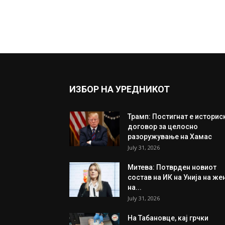
ИЗБОР НА УРЕДНИКОТ
Трамп: Постигнат е историс
договор за целосно
разоружување на Хамас
July 31, 2026
Митева: Потврден новиот
состав на ИК на Унија на же
на...
July 31, 2026
На Табановце, кај грчки