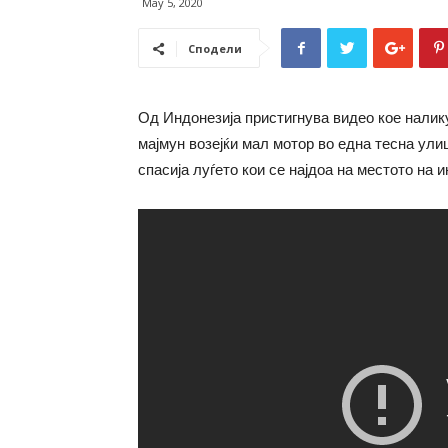
May 5, 2020
Сподели
Од Индонезија пристигнува видео кое налик
мајмун возејќи мал мотор во една тесна улиц
спасија луѓето кои се најдоа на местото на 