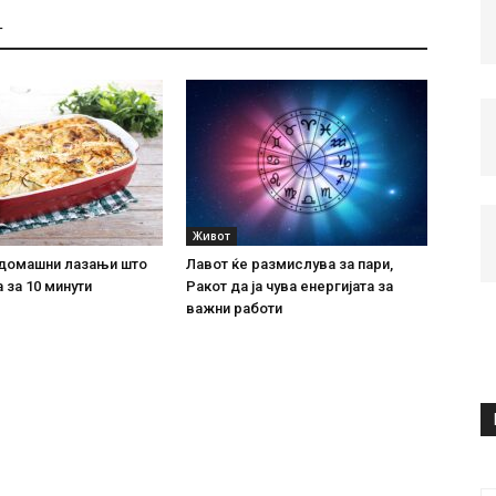
Т
Живот
домашни лазањи што
Лавот ќе размислува за пари,
 за 10 минути
Ракот да ја чува енергијата за
важни работи