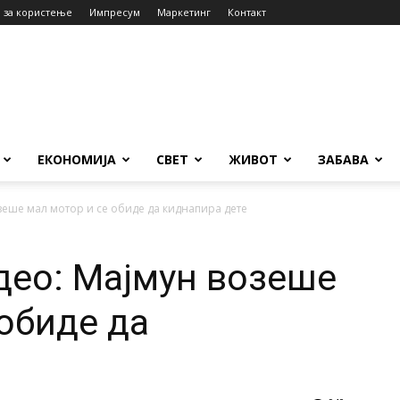
 за користење
Импресум
Маркетинг
Контакт
ЕКОНОМИЈА
СВЕТ
ЖИВОТ
ЗАБАВА
зеше мал мотор и се обиде да киднапира дете
део: Мајмун возеше
 обиде да