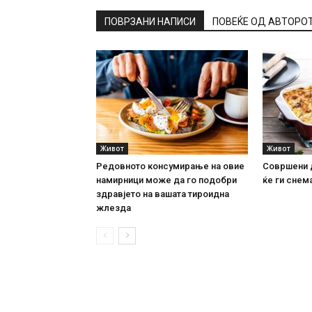
ПОВРЗАНИ НАПИСИ
ПОВЕЌЕ ОД АВТОРО
Живот
Живот
Редовното консумирање на овие
Совршени 
намирници може да го подобри
ќе ги снема
здравјето на вашата тироидна
жлезда