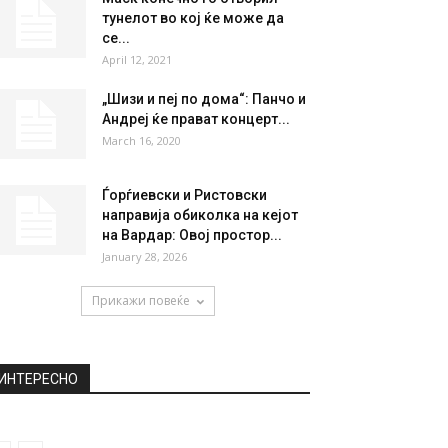
тунелот во кој ќе може да
се...
April 12, 2021
„Шизи и пеј по дома“: Панчо и
Андреј ќе прават концерт...
March 16, 2020
Ѓорѓиевски и Ристовски
направија обиколка на кејот
на Вардар: Овој простор...
January 28, 2026
Прикажи повеќе
ИНТЕРЕСНО