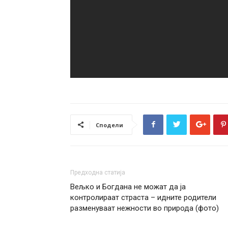
Сподели
Предходна статија
Вељко и Богдана не можат да ја
контролираат страста – идните родители
разменуваат нежности во природа (фото)