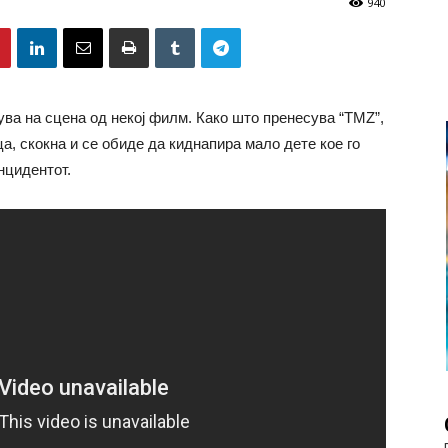
940
ува на сцена од некој филм. Како што пренесува “TMZ”,
а, скокна и се обиде да киднапира мало дете кое го
инцидентот.