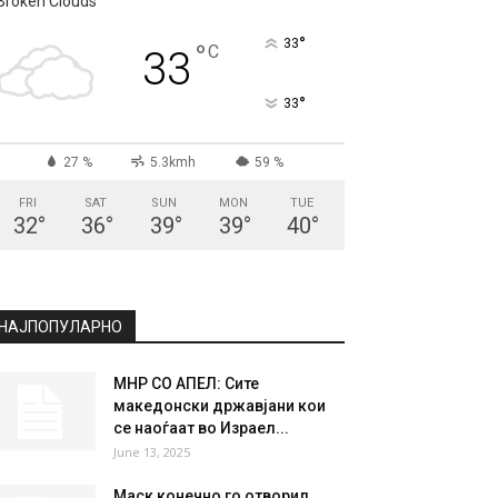
Broken Clouds
°
33
°
C
33
°
33
27 %
5.3kmh
59 %
FRI
SAT
SUN
MON
TUE
32
°
36
°
39
°
39
°
40
°
НАЈПОПУЛАРНО
МНР СО АПЕЛ: Сите
македонски државјани кои
се наоѓаат во Израел...
June 13, 2025
Маск конечно го отворил