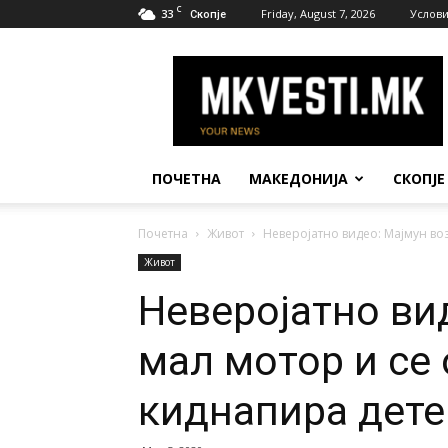
C
33
Friday, August 7, 2026
Услови
Скопје
МК
Вести
ПОЧЕТНА
МАКЕДОНИЈА
СКОПЈЕ
Почетна
Живот
Неверојатно видео: Мајмун во
Живот
Неверојатно ви
мал мотор и се
киднапира дете