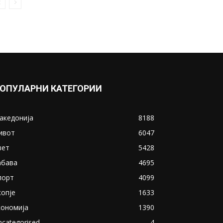
ОПУЛАРНИ КАТЕГОРИИ
акедонија
8188
ивот
6047
вет
5428
абава
4695
порт
4099
копје
1633
кономија
1390
ncategorised
4